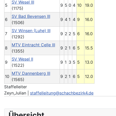
SV Wesel III
5
9
5
0
4
10
19.0
(1175)
SV Bad Bevensen III
6
9
4
1
4
9
16.0
(1506)
SV Winsen (Luhe) III
7
9
2
2
5
6
16.0
(1292)
MTV Eintracht Celle III
8
9
2
1
6
5
15.5
(1355)
SV Wesel II
9
9
1
3
5
5
13.0
(1522)
MTV Dannenberg III
10
9
2
1
6
5
12.0
(1565)
Staffelleiter
Zeyn,Julian |
staffelleitung@schachbezirk4.de
Übersicht