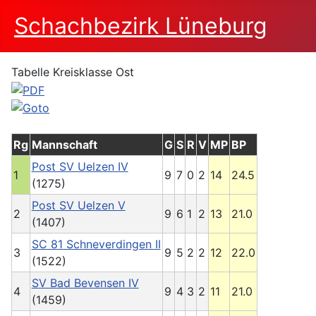
Schachbezirk Lüneburg
Tabelle Kreisklasse Ost
Rg
Mannschaft
G
S
R
V
MP
BP
Post SV Uelzen IV
1
9
7
0
2
14
24.5
(1275)
Post SV Uelzen V
2
9
6
1
2
13
21.0
(1407)
SC 81 Schneverdingen II
3
9
5
2
2
12
22.0
(1522)
SV Bad Bevensen IV
4
9
4
3
2
11
21.0
(1459)