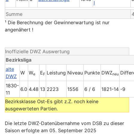
I
Summe
4
¹ Die Berechnung der Gewinnerwartung ist nur
angenähert !
Inoffizielle DWZ Auswertung
Bezirksliga
alte
W
W
E
Leistung
Niveau
Punkte
DWZ
Diffe
e
F
neu
DWZ
1830-
6.0
4.48
13
2223
1556
6 / 6
1821-14
-9
11
Bezirksklasse Ost-Es gibt z.Z. noch keine
ausgewerteten Partien.
Die letzte DWZ-Datenübernahme vom DSB zu dieser
Saison erfolgte am 05. September 2025