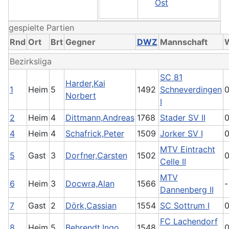
Ost
gespielte Partien
Rnd
Ort
Brt
Gegner
DWZ
Mannschaft
Bezirksliga
SC 81
Harder,Kai
1
Heim
5
1492
Schneverdingen
0
Norbert
I
2
Heim
4
Dittmann,Andreas
1768
Stader SV II
0
4
Heim
4
Schafrick,Peter
1509
Jorker SV I
0
MTV Eintracht
5
Gast
3
Dorfner,Carsten
1502
0
Celle II
MTV
6
Heim
3
Docwra,Alan
1566
-
Dannenberg II
7
Gast
2
Dörk,Cassian
1554
SC Sottrum I
0
FC Lachendorf
8
Heim
5
Behrendt,Ingo
1548
0