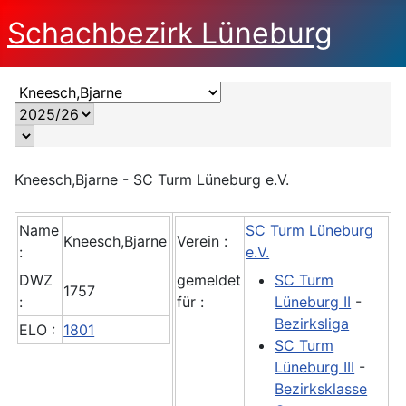
Schachbezirk Lüneburg
Kneesch,Bjarne - SC Turm Lüneburg e.V.
Name
SC Turm Lüneburg
Kneesch,Bjarne
Verein :
:
e.V.
DWZ
gemeldet
SC Turm
1757
:
für :
Lüneburg II
-
Bezirksliga
ELO :
1801
SC Turm
Lüneburg III
-
Bezirksklasse