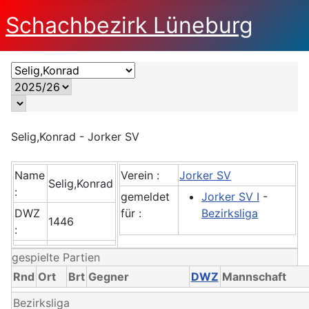
Schachbezirk Lüneburg
Selig,Konrad - Jorker SV
Name
Verein :
Jorker SV
Selig,Konrad
:
gemeldet
Jorker SV I
-
DWZ
für :
Bezirksliga
1446
:
gespielte Partien
Rnd
Ort
Brt
Gegner
DWZ
Mannschaft
Bezirksliga