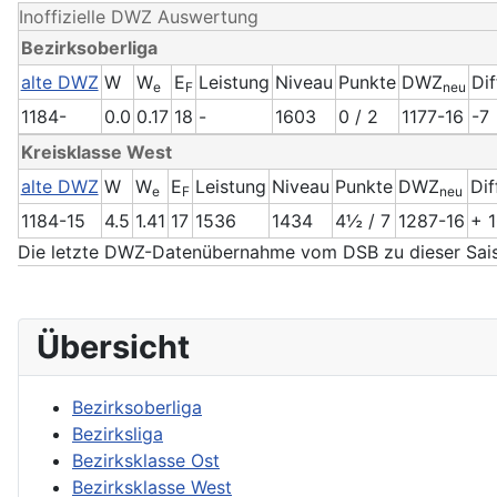
Inoffizielle DWZ Auswertung
Bezirksoberliga
alte DWZ
W
W
E
Leistung
Niveau
Punkte
DWZ
Dif
e
F
neu
1184-
0.0
0.17
18
-
1603
0 / 2
1177-16
-7
Kreisklasse West
alte DWZ
W
W
E
Leistung
Niveau
Punkte
DWZ
Dif
e
F
neu
1184-15
4.5
1.41
17
1536
1434
4½ / 7
1287-16
+ 
Die letzte DWZ-Datenübernahme vom DSB zu dieser Sai
Übersicht
Bezirksoberliga
Bezirksliga
Bezirksklasse Ost
Bezirksklasse West