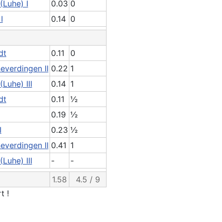
(Luhe) I
0.03
0
I
0.14
0
dt
0.11
0
everdingen II
0.22
1
Luhe) III
0.14
1
dt
0.11
½
0.19
½
I
0.23
½
everdingen II
0.41
1
Luhe) III
-
-
1.58
4.5 / 9
t !