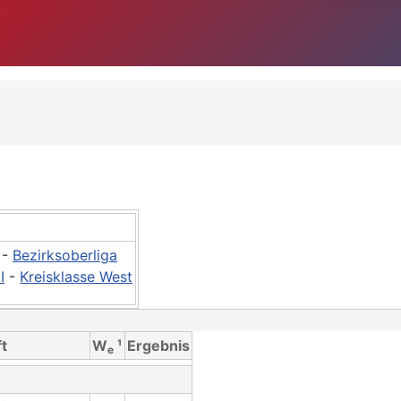
-
Bezirksoberliga
I
-
Kreisklasse West
t
W
¹
Ergebnis
e