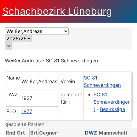
Schachbezirk Lüneburg
Weißer,Andreas - SC 81 Schneverdingen
Name
SC 81
Weißer,Andreas
Verein :
:
Schneverdingen
DWZ
gemeldet
SC 81
1927
:
für :
Schneverdingen
I
-
Bezirksliga
ELO :
1877
gespielte Partien
Rnd
Ort
Brt
Gegner
DWZ
Mannschaft