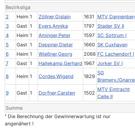
Bezirksliga
2
Heim
1
Zöllner,Gislain
1631
MTV Dannenberg
3
Gast
1
Evers,Annika
1797
Stader SV II
4
Heim
1
Aminger,Peter
1597
SC Sottrum I
5
Gast
1
Deppner,Dieter
1660
SK Cuxhaven
6
Heim
1
Wießner,Georg
2066
FC Lachendorf I
7
Gast
1
Hallekamp,Gerhard
1967
Jorker SV I
SG
8
Heim
1
Cordes,Wigand
1829
Bremerv./Gnarre
MTV Eintracht
9
Gast
1
Dorfner,Carsten
1502
Celle II
Summe
¹ Die Berechnung der Gewinnerwartung ist nur
angenähert !