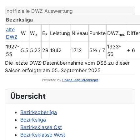
Inoffizielle DWZ Auswertung
Bezirksliga
alte
W
W
E
Leistung
Niveau
Punkte
DWZ
Diffe
e
F
neu
DWZ
1927-
1933-
5.5
5.23
29
1942
1712
5½ / 7
+ 6
55
56
Die letzte DWZ-Datenübernahme vom DSB zu dieser
Saison erfolgte am 05. September 2025
Powered by
ChessLeagueManager
Übersicht
Bezirksoberliga
Bezirksliga
Bezirksklasse Ost
Bezirksklasse West