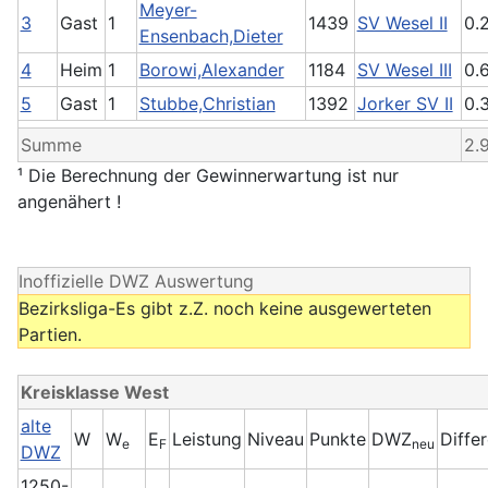
Meyer-
3
Gast
1
1439
SV Wesel II
0.
Ensenbach,Dieter
4
Heim
1
Borowi,Alexander
1184
SV Wesel III
0.
5
Gast
1
Stubbe,Christian
1392
Jorker SV II
0.
Summe
2.
¹ Die Berechnung der Gewinnerwartung ist nur
angenähert !
Inoffizielle DWZ Auswertung
Bezirksliga-Es gibt z.Z. noch keine ausgewerteten
Partien.
Kreisklasse West
alte
W
W
E
Leistung
Niveau
Punkte
DWZ
Diffe
e
F
neu
DWZ
1250-