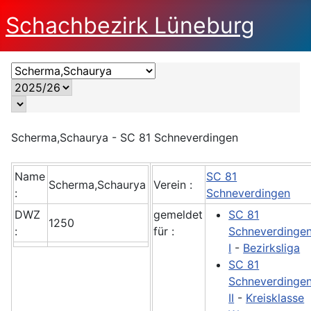
Schachbezirk Lüneburg
Scherma,Schaurya - SC 81 Schneverdingen
Name
SC 81
Scherma,Schaurya
Verein :
:
Schneverdingen
DWZ
gemeldet
SC 81
1250
:
für :
Schneverdinge
I
-
Bezirksliga
SC 81
Schneverdinge
II
-
Kreisklasse