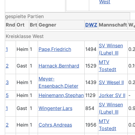
West
gespielte Partien
Rnd
Ort
Brt
Gegner
DWZ
Mannschaft
W
Kreisklasse West
SV Winsen
1
Heim
1
Pape,Friedrich
1494
0.
(Luhe) III
MTV
2
Gast
1
Harnack,Bernhard
1529
0.
Tostedt
Meyer-
3
Heim
1
1439
SV Wesel II
0.
Ensenbach,Dieter
5
Heim
1
Heinemann,Stephan
1129
Jorker SV II
-
SV Winsen
1
Gast
1
Wingenter,Lars
854
0.
(Luhe) III
MTV
2
Heim
1
Cohrs,Andreas
1956
0.
Tostedt