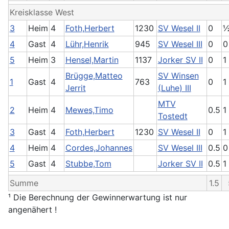
Kreisklasse West
3
Heim
4
Foth,Herbert
1230
SV Wesel II
0
4
Gast
4
Lühr,Henrik
945
SV Wesel III
0
0
5
Heim
3
Hensel,Martin
1137
Jorker SV II
0
1
Brügge,Matteo
SV Winsen
1
Gast
4
763
0
1
Jerrit
(Luhe) III
MTV
2
Heim
4
Mewes,Timo
0.5
1
Tostedt
3
Gast
4
Foth,Herbert
1230
SV Wesel II
0
1
4
Heim
4
Cordes,Johannes
SV Wesel III
0.5
0
5
Gast
4
Stubbe,Tom
Jorker SV II
0.5
1
Summe
1.5
¹ Die Berechnung der Gewinnerwartung ist nur
angenähert !