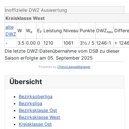
Inoffizielle DWZ Auswertung
Kreisklasse West
alte
W
W
E
Leistung
Niveau
Punkte
DWZ
Differ
e
F
neu
DWZ
-
3.5
0.00
0
1210
1061
3½ / 5
1246-1
+ 124
Die letzte DWZ-Datenübernahme vom DSB zu dieser
Saison erfolgte am 05. September 2025
Powered by
ChessLeagueManager
Übersicht
Bezirksoberliga
Bezirksliga
Bezirksklasse Ost
Bezirksklasse West
Kreisklasse Ost