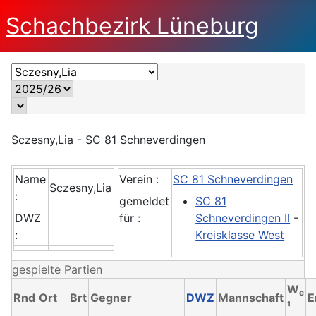
Schachbezirk Lüneburg
Sczesny,Lia - SC 81 Schneverdingen
Name
Verein :
SC 81 Schneverdingen
Sczesny,Lia
:
gemeldet
SC 81
DWZ
für :
Schneverdingen II
-
:
Kreisklasse West
gespielte Partien
W
e
Rnd
Ort
Brt
Gegner
DWZ
Mannschaft
E
¹