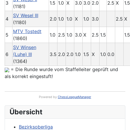
3
1.5
1.0
X
3.0
3.0
2.0
2.5
X
1.5
(1181)
SV Wesel III
4
2.0
1.0
1.0
X
1.0
3.0
2.5
X
(1180)
MTV Tostedt
5
1.0
2.5
1.0
3.0
X
2.5
1.5
1.5
(1860)
SV Winsen
6
(Luhe) III
3.5
2.0
2.0
1.0
1.5
X
1.0
0.0
(1364)
= Die Runde wurde vom Staffelleiter geprüft und
als korrekt eingestuft!
Powered by
ChessLeagueManager
Übersicht
Bezirksoberliga