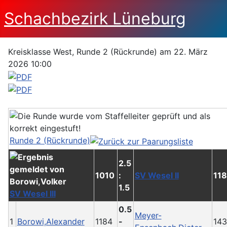
Schachbezirk Lüneburg
Kreisklasse West, Runde 2 (Rückrunde) am 22. März
2026 10:00
Runde 2 (Rückrunde)
2.5
1010
:
SV Wesel II
118
1.5
SV Wesel III
0.5
Meyer-
1
Borowi,Alexander
1184
-
14