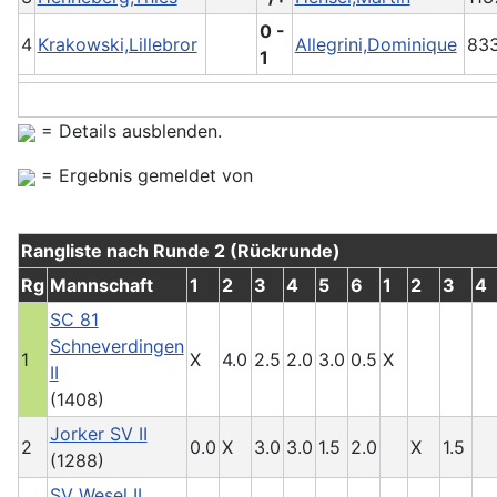
0 -
4
Krakowski,Lillebror
Allegrini,Dominique
83
1
= Details ausblenden.
= Ergebnis gemeldet von
Rangliste nach Runde 2 (Rückrunde)
Rg
Mannschaft
1
2
3
4
5
6
1
2
3
4
SC 81
Schneverdingen
1
X
4.0
2.5
2.0
3.0
0.5
X
II
(1408)
Jorker SV II
2
0.0
X
3.0
3.0
1.5
2.0
X
1.5
(1288)
SV Wesel II