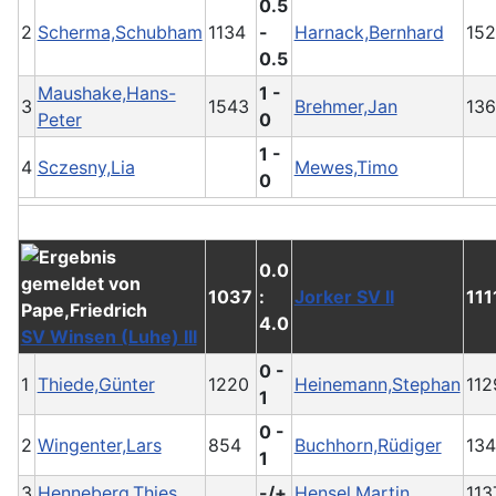
0.5
2
Scherma,Schubham
1134
-
Harnack,Bernhard
15
0.5
Maushake,Hans-
1 -
3
1543
Brehmer,Jan
13
Peter
0
1 -
4
Sczesny,Lia
Mewes,Timo
0
0.0
1037
:
Jorker SV II
111
4.0
SV Winsen (Luhe) III
0 -
1
Thiede,Günter
1220
Heinemann,Stephan
112
1
0 -
2
Wingenter,Lars
854
Buchhorn,Rüdiger
13
1
3
Henneberg,Thies
-/+
Hensel,Martin
113