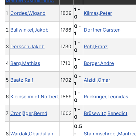
Bremerv./Gnarrenb.
1 -
1
Cordes,Wigand
1829
Klimas,Peter
0
0 -
2
Bullwinkel,Jakob
1786
Dorfner,Carsten
1
1 -
3
Derksen,Jakob
1730
Pohl,Franz
0
1 -
4
Berg,Mathias
1710
Borger,Andre
0
0 -
5
Baatz,Ralf
1702
Alzidi,Omar
1
1 -
6
Kleinschmidt,Norbert
1569
Rückinger,Leonidas
0
1 -
7
Cronjäger,Bernd
1603
Brüsewitz,Benedict
0
0.5
8
Wardak,Obaidullah
-
Stammschroer,Manfre