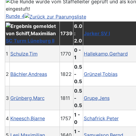
Runde 4
6.0
1739
:
Jorker SV I
SC Turm Lüneburg II
2.0
0 -
1
Schulze,Tim
1770
Hallekamp,Gerhard
1
0.5
2
Bächler,Andreas
1822
-
Grünzel,Tobias
0.5
0.5
3
Grünberg,Marc
1811
-
Grupe,Jens
0.5
1 -
4
Kneesch,Bjarne
1757
Schafrick,Peter
0
1 -
5
Lesi,Maximilian
1640
Samuelson,Bernd