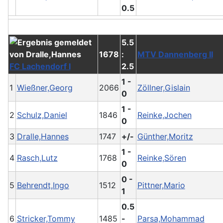
0.5
5.5
1678
:
MTV Dannenberg II
FC Lachendorf I
2.5
1 -
1
Wießner,Georg
2066
Zöllner,Gislain
0
1 -
2
Schulz,Daniel
1846
Reinke,Jochen
0
3
Dralle,Hannes
1747
+/-
Günther,Moritz
1 -
4
Rasch,Lutz
1768
Reinke,Sören
0
0 -
5
Behrendt,Ingo
1512
Pittner,Mario
1
0.5
6
Stricker,Tommy
1485
-
Parsa,Mohammad