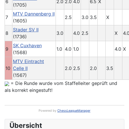
6
2.0
2.0
4.0
6.5
X
(1705)
MTV Dannenberg II
7
2.5
3.0
3.5
X
(1605)
Stader SV II
8
3.0
4.0
2.5
X
4.
(1736)
SK Cuxhaven
9
1.0
4.0
1.0
4.0
X
(1568)
MTV Eintracht
10
Celle II
2.0
2.5
2.0
3.5
(1567)
= Die Runde wurde vom Staffelleiter geprüft und
als korrekt eingestuft!
Powered by
ChessLeagueManager
Übersicht