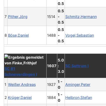
0.5
0.5
7
Pither,Jörg
1514
-
Schmitz,Hermann
0.5
0.5
8
Böse,Daniel
1488
-
Vogel,Sebastian
0.5
5.0
1607
:
SC Sottrum I
SC 81
3.0
Schneverdingen I
1 -
1
Weißer,Andreas
1927
Aminger,Peter
0
1 -
2
Krüger,Daniel
1884
Helbron,Stefan
0