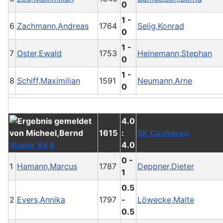
0
1 -
6
Zachmann,Andreas
1764
Selig,Konrad
0
1 -
7
Oster,Ewald
1753
Heinemann,Stephan
0
1 -
8
Schiff,Maximilian
1591
Neumann,Arne
0
4.0
1615
:
SK Cuxhaven
Stader SV II
4.0
0 -
1
Hamann,Marcus
1787
Deppner,Dieter
1
0.5
2
Evers,Annika
1797
-
Löwecke,Malte
0.5