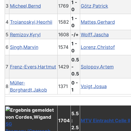
1 -
3
Micheel,Bernd
1769
Götz,Patrick
0
1 -
4
Troianoskyi,Heorhii
1582
Mattes,Gerhard
0
5
Remizov,Kyryl
1608
-/+
Wolff,Jascha
1 -
6
Singh,Marvin
1574
Lorenz,Christof
0
0.5
7
Frenz-Evers,Hartmut
1429
-
Solopov,Artem
0.5
Müller-
0 -
8
1371
Voigt,Josua
Borghardt,Jakob
1
5.5
1704
:
MTV Eintracht Celle II
SG
2.5