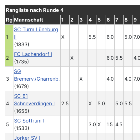
Rangliste nach Runde 4
Rg
Mannschaft
1
2
3
4
5
6
7
8
9
SC Turm Lüneburg
1
II
X
5.5
6.0
5.0
7.0
(1833)
FC Lachendorf I
2
X
6.0
5.5
4.
(1735)
SG
3
Bremerv./Gnarrenb.
X
4.0
4.0
7.0
(1679)
SC 81
4
Schneverdingen I
2.5
X
5.0
5.0
5.5
(1655)
SC Sottrum I
5
3.0
X
1.5
4.5
(1533)
Jorker SV I