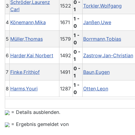
Schröder,Laurenz
0 -
3
1522
Torkler,Wolfgang
Carl
1
1 -
4
Könemann,Mika
1671
Janßen,Uwe
0
1 -
5
Müller,Thomas
1579
Borrmann,Tobias
0
0 -
6
Harder,Kai Norbert
1492
Zastrow,Jan-Christian
1
0 -
7
Finke,Frithjof
1491
Baun,Eugen
1
1 -
8
Harms,Youri
1287
Otten,Leon
0
= Details ausblenden.
= Ergebnis gemeldet von