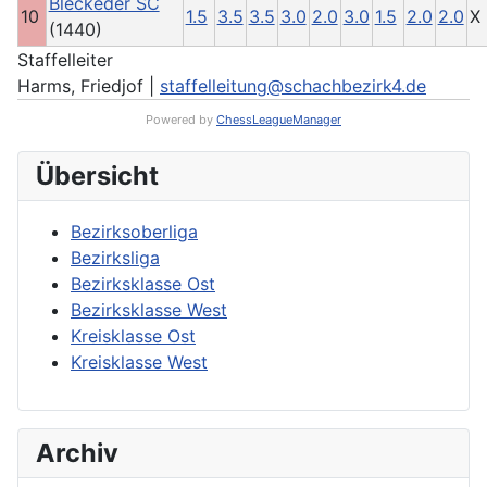
Bleckeder SC
10
1.5
3.5
3.5
3.0
2.0
3.0
1.5
2.0
2.0
X
(1440)
Staffelleiter
Harms, Friedjof |
staffelleitung@schachbezirk4.de
Powered by
ChessLeagueManager
Übersicht
Bezirksoberliga
Bezirksliga
Bezirksklasse Ost
Bezirksklasse West
Kreisklasse Ost
Kreisklasse West
Archiv