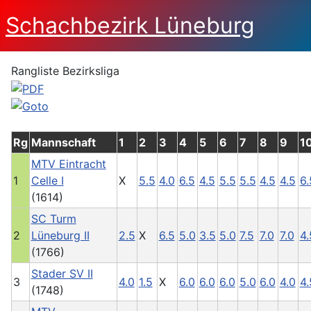
Schachbezirk Lüneburg
Rangliste Bezirksliga
Rg
Mannschaft
1
2
3
4
5
6
7
8
9
1
MTV Eintracht
1
Celle I
X
5.5
4.0
6.5
4.5
5.5
5.5
4.5
4.5
6.
(1614)
SC Turm
2
Lüneburg II
2.5
X
6.5
5.0
3.5
5.0
7.5
7.0
7.0
4.
(1766)
Stader SV II
3
4.0
1.5
X
6.0
6.0
6.0
5.0
6.0
4.0
4.
(1748)