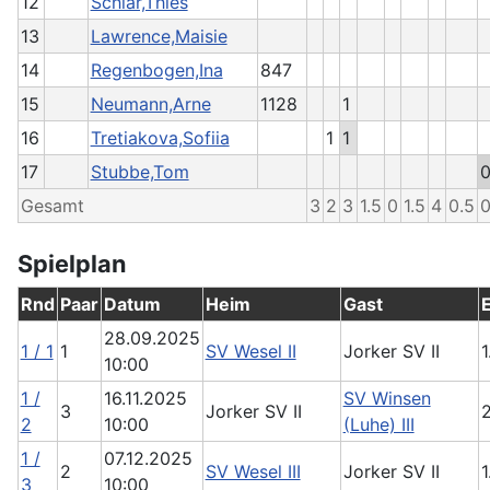
12
Schlär,Thies
13
Lawrence,Maisie
14
Regenbogen,Ina
847
15
Neumann,Arne
1128
1
16
Tretiakova,Sofiia
1
1
17
Stubbe,Tom
Gesamt
3
2
3
1.5
0
1.5
4
0.5
0
Spielplan
Rnd
Paar
Datum
Heim
Gast
28.09.2025
1 / 1
1
SV Wesel II
Jorker SV II
1
10:00
1 /
16.11.2025
SV Winsen
3
Jorker SV II
2
2
10:00
(Luhe) III
1 /
07.12.2025
2
SV Wesel III
Jorker SV II
1
3
10:00