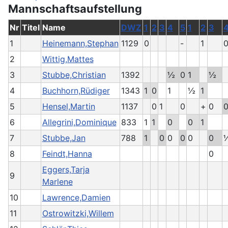
Mannschaftsaufstellung
Nr
Titel
Name
DWZ
1
2
3
4
5
1
2
3
1
Heinemann,Stephan
1129
0
-
1
2
Wittig,Mattes
3
Stubbe,Christian
1392
½
0
1
½
4
Buchhorn,Rüdiger
1343
1
0
1
½
1
5
Hensel,Martin
1137
0
1
0
+
0
6
Allegrini,Dominique
833
1
1
0
0
1
7
Stubbe,Jan
788
1
0
0
0
0
0
8
Feindt,Hanna
0
Eggers,Tarja
9
Marlene
10
Lawrence,Damien
11
Ostrowitzki,Willem