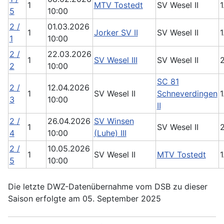
1
MTV Tostedt
SV Wesel II
1
5
10:00
2 /
01.03.2026
1
Jorker SV II
SV Wesel II
1
1
10:00
2 /
22.03.2026
1
SV Wesel III
SV Wesel II
2
2
10:00
SC 81
2 /
12.04.2026
1
SV Wesel II
Schneverdingen
1
3
10:00
II
2 /
26.04.2026
SV Winsen
1
SV Wesel II
2
4
10:00
(Luhe) III
2 /
10.05.2026
1
SV Wesel II
MTV Tostedt
1
5
10:00
Die letzte DWZ-Datenübernahme vom DSB zu dieser
Saison erfolgte am 05. September 2025