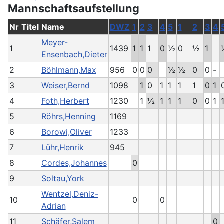
Mannschaftsaufstellung
Nr
Titel
Name
DWZ
1
2
3
4
5
1
2
3
4
Meyer-
1
1439
1
1
1
0
½
0
½
1
Ensenbach,Dieter
2
Böhlmann,Max
956
0
0
0
½
½
0
0
-
3
Weiser,Bernd
1098
1
0
1
1
1
1
0
1
4
Foth,Herbert
1230
1
½
1
1
1
0
0
1
5
Röhrs,Henning
1169
6
Borowi,Oliver
1233
7
Lühr,Henrik
945
8
Cordes,Johannes
0
9
Soltau,York
Wentzel,Deniz-
10
0
0
Adrian
11
Schäfer,Salem
0