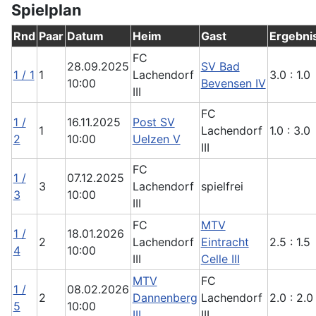
Spielplan
Rnd
Paar
Datum
Heim
Gast
Ergebni
FC
28.09.2025
SV Bad
1 / 1
1
Lachendorf
3.0 : 1.0
10:00
Bevensen IV
III
FC
1 /
16.11.2025
Post SV
1
Lachendorf
1.0 : 3.0
2
10:00
Uelzen V
III
FC
1 /
07.12.2025
3
Lachendorf
spielfrei
3
10:00
III
FC
MTV
1 /
18.01.2026
2
Lachendorf
Eintracht
2.5 : 1.5
4
10:00
III
Celle III
MTV
FC
1 /
08.02.2026
2
Dannenberg
Lachendorf
2.0 : 2.0
5
10:00
III
III