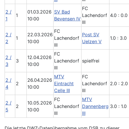
FC
2 /
01.03.2026
SV Bad
1
Lachendorf
4.0 : 0.0
1
10:00
Bevensen IV
III
FC
2 /
22.03.2026
Post SV
1
Lachendorf
1.0 : 3.0
2
10:00
Uelzen V
III
FC
2 /
12.04.2026
3
Lachendorf
spielfrei
3
10:00
III
MTV
FC
2 /
26.04.2026
2
Eintracht
Lachendorf
2.0 : 2.0
4
10:00
Celle III
III
FC
MTV
2 /
10.05.2026
2
Lachendorf
Dannenberg
3.0 : 1.0
5
10:00
III
III
Die letzte DWZ-Datenübernahme vom DSB zu dieser