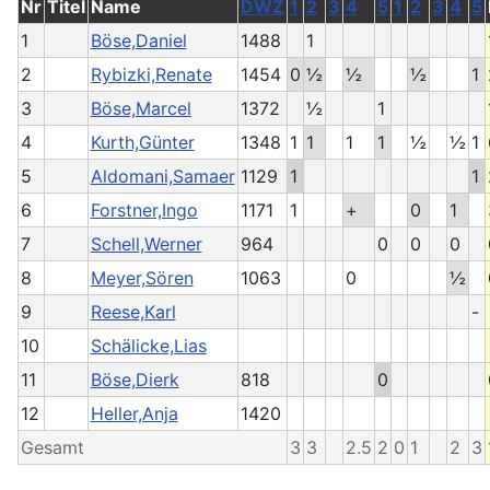
Nr
Titel
Name
DWZ
1
2
3
4
5
1
2
3
4
5
1
Böse,Daniel
1488
1
2
Rybizki,Renate
1454
0
½
½
½
1
3
Böse,Marcel
1372
½
1
4
Kurth,Günter
1348
1
1
1
1
½
½
1
5
Aldomani,Samaer
1129
1
1
6
Forstner,Ingo
1171
1
+
0
1
7
Schell,Werner
964
0
0
0
8
Meyer,Sören
1063
0
½
9
Reese,Karl
-
10
Schälicke,Lias
11
Böse,Dierk
818
0
12
Heller,Anja
1420
Gesamt
3
3
2.5
2
0
1
2
3