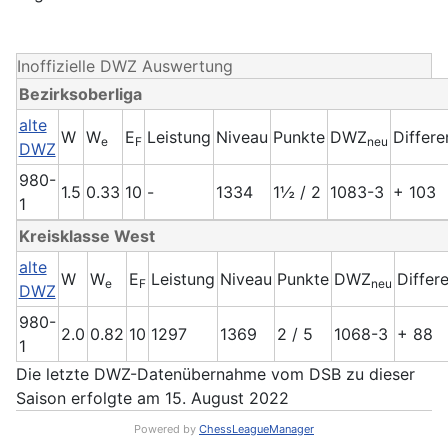
Inoffizielle DWZ Auswertung
Bezirksoberliga
alte
W
W
E
Leistung
Niveau
Punkte
DWZ
Differe
e
F
neu
DWZ
980-
1.5
0.33
10
-
1334
1½ / 2
1083-3
+ 103
1
Kreisklasse West
alte
W
W
E
Leistung
Niveau
Punkte
DWZ
Differ
e
F
neu
DWZ
980-
2.0
0.82
10
1297
1369
2 / 5
1068-3
+ 88
1
Die letzte DWZ-Datenübernahme vom DSB zu dieser
Saison erfolgte am 15. August 2022
Powered by
ChessLeagueManager