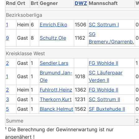
Rnd
Ort
Brt
Gegner
DWZ
Mannschaft
Bezirksoberliga
1
Heim
6
Emrich,Eiko
1506
SC Sottrum I
0
SG
9
Gast
8
Schultz,Ole
1162
0
Bremerv./Gnarrenb.
Kreisklasse West
2
Gast
1
Sendler,Lars
FG Wohlde II
1
Brumund,Jan-
SC Läuferpaar
1
Gast
1
1018
0
Ole
Verden II
2
Heim
1
Fuhlrott,Heinz
1362
FG Wohlde II
0
3
Gast
1
Therkorn,Kurt
1231
SC Sottrum II
0
5
Gast
1
Blanck,Helmut
1562
SF Buxtehude II
0
Summe
2
¹ Die Berechnung der Gewinnerwartung ist nur
angenähert !