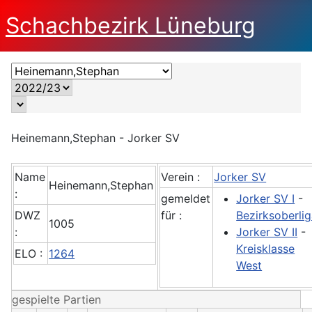
Schachbezirk Lüneburg
Heinemann,Stephan - Jorker SV
Name
Verein :
Jorker SV
Heinemann,Stephan
:
gemeldet
Jorker SV I
-
DWZ
für :
Bezirksoberli
1005
:
Jorker SV II
-
Kreisklasse
ELO :
1264
West
gespielte Partien