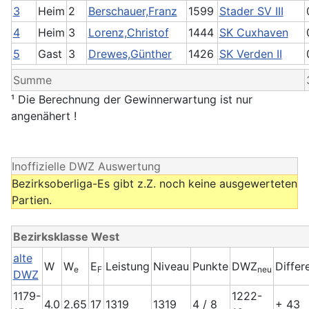
3
Heim
2
Berschauer,Franz
1599
Stader SV III
4
Heim
3
Lorenz,Christof
1444
SK Cuxhaven
5
Gast
3
Drewes,Günther
1426
SK Verden II
Summe
¹ Die Berechnung der Gewinnerwartung ist nur
angenähert !
Inoffizielle DWZ Auswertung
Bezirksoberliga-Es gibt z.Z. noch keine ausgewerteten
Partien.
Bezirksklasse West
alte
W
W
E
Leistung
Niveau
Punkte
DWZ
Differ
e
F
neu
DWZ
1179-
1222-
4.0
2.65
17
1319
1319
4 / 8
+ 43