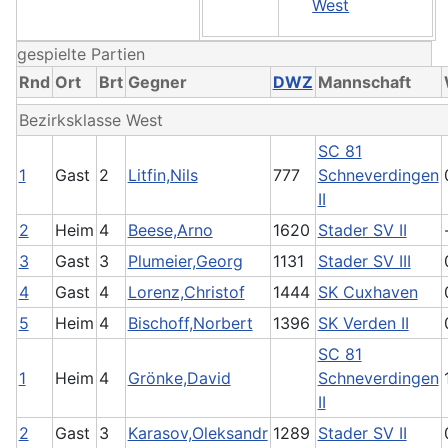
West
gespielte Partien
Rnd
Ort
Brt
Gegner
DWZ
Mannschaft
Bezirksklasse West
SC 81
1
Gast
2
Litfin,Nils
777
Schneverdingen
II
2
Heim
4
Beese,Arno
1620
Stader SV II
3
Gast
3
Plumeier,Georg
1131
Stader SV III
4
Gast
4
Lorenz,Christof
1444
SK Cuxhaven
5
Heim
4
Bischoff,Norbert
1396
SK Verden II
SC 81
1
Heim
4
Grönke,David
Schneverdingen
II
2
Gast
3
Karasov,Oleksandr
1289
Stader SV II