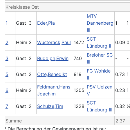
Kreisklasse Ost
MTV
1
Gast
3
Eder,Pia
Dannenberg
1
1
III
SCT
2
Heim
3
Wusterack,Paul
1472
0.09
0
Lüneburg II
Breloher SC
3
Gast
2
Rudolph,Erwin
740
-
-
III
FG Wohlde
5
Gast
2
Otte,Benedikt
919
0.73
1
II
Feldmann,Hans-
PSV Uelzen
6
Heim
2
1305
0.23
1
Joachim
V
SCT
7
Gast
2
Schulze,Tim
1228
0.32
Lüneburg III
Summe
2.37
¹ Die Berechnung der Gewinnerwartung ist nur