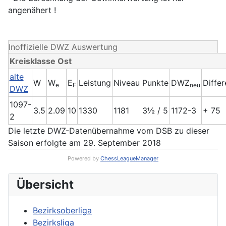
angenähert !
Inoffizielle DWZ Auswertung
Kreisklasse Ost
alte
W
W
E
Leistung
Niveau
Punkte
DWZ
Diffe
e
F
neu
DWZ
1097-
3.5
2.09
10
1330
1181
3½ / 5
1172-3
+ 75
2
Die letzte DWZ-Datenübernahme vom DSB zu dieser
Saison erfolgte am 29. September 2018
Powered by
ChessLeagueManager
Übersicht
Bezirksoberliga
Bezirksliga