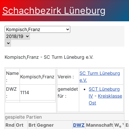
Schachbezirk Lüneburg
Kompisch,Franz - SC Turm Lüneburg e.V.
Name
SC Turm Lüneburg
Kompisch,Franz
Verein :
:
e.V.
DWZ
gemeldet
SCT Lüneburg
1114
:
für :
IV
-
Kreisklasse
Ost
gespielte Partien
Rnd
Ort
Brt
Gegner
DWZ
Mannschaft
W
¹
E
e