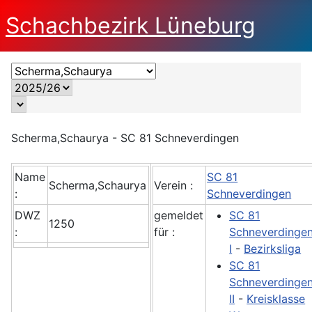
Schachbezirk Lüneburg
Scherma,Schaurya - SC 81 Schneverdingen
Name
SC 81
Scherma,Schaurya
Verein :
:
Schneverdingen
DWZ
gemeldet
SC 81
1250
:
für :
Schneverdinge
I
-
Bezirksliga
SC 81
Schneverdinge
II
-
Kreisklasse