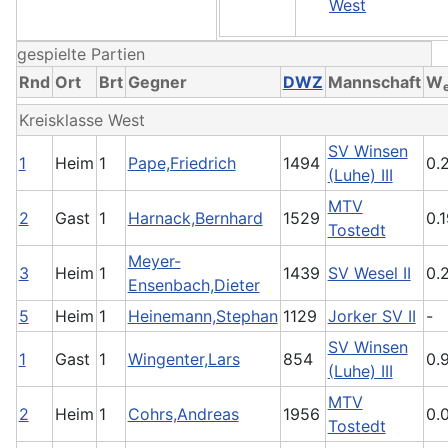
West
gespielte Partien
Rnd
Ort
Brt
Gegner
DWZ
Mannschaft
W
Kreisklasse West
SV Winsen
1
Heim
1
Pape,Friedrich
1494
0.
(Luhe) III
MTV
2
Gast
1
Harnack,Bernhard
1529
0.
Tostedt
Meyer-
3
Heim
1
1439
SV Wesel II
0.
Ensenbach,Dieter
5
Heim
1
Heinemann,Stephan
1129
Jorker SV II
-
SV Winsen
1
Gast
1
Wingenter,Lars
854
0.
(Luhe) III
MTV
2
Heim
1
Cohrs,Andreas
1956
0.
Tostedt