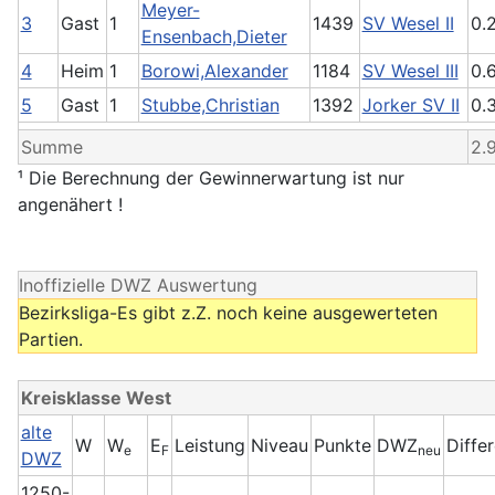
Meyer-
3
Gast
1
1439
SV Wesel II
0.
Ensenbach,Dieter
4
Heim
1
Borowi,Alexander
1184
SV Wesel III
0.
5
Gast
1
Stubbe,Christian
1392
Jorker SV II
0.
Summe
2.
¹ Die Berechnung der Gewinnerwartung ist nur
angenähert !
Inoffizielle DWZ Auswertung
Bezirksliga-Es gibt z.Z. noch keine ausgewerteten
Partien.
Kreisklasse West
alte
W
W
E
Leistung
Niveau
Punkte
DWZ
Diffe
e
F
neu
DWZ
1250-