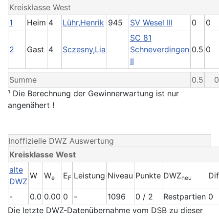
Kreisklasse West
1
Heim
4
Lühr,Henrik
945
SV Wesel III
0
0
SC 81
2
Gast
4
Sczesny,Lia
Schneverdingen
0.5
0
II
Summe
0.5
0
¹ Die Berechnung der Gewinnerwartung ist nur
angenähert !
Inoffizielle DWZ Auswertung
Kreisklasse West
alte
W
W
E
Leistung
Niveau
Punkte
DWZ
Di
e
F
neu
DWZ
-
0.0
0.00
0
-
1096
0 / 2
Restpartien
0
Die letzte DWZ-Datenübernahme vom DSB zu dieser