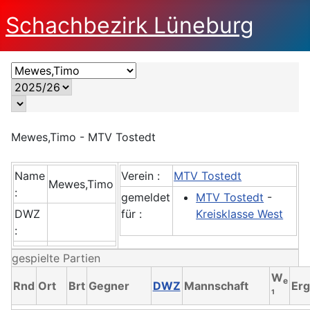
Schachbezirk Lüneburg
Mewes,Timo - MTV Tostedt
Name
Verein :
MTV Tostedt
Mewes,Timo
:
gemeldet
MTV Tostedt
-
DWZ
für :
Kreisklasse West
:
gespielte Partien
W
e
Rnd
Ort
Brt
Gegner
DWZ
Mannschaft
Erg
¹