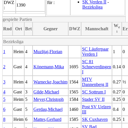
SK Verden II
-
DWZ
für :
1390
Bezirksliga
:
gespielte Partien
W
e
Rnd
Ort
Brt
Gegner
DWZ
Mannschaft
Er
¹
Bezirksliga
SC Läuferpaar
1
Heim
4
Muzlijaj,Florian
1
0
Verden I
SC 81
2
Gast
4
Könemann,Mika
1695
Schneverdingen
0.14
0
I
MTV
3
Heim
4
Warnecke,Joachim
1564
0.27
½
Dannenberg II
4
Gast
3
Gilde,Michael
1565
SC Sottrum I
0.27
0
5
Heim
5
Meyer,Christoph
1584
Stader SV II
0.25
0
Post SV Uelzen
6
Gast
5
Gerdau,Michael
1460
0.4
0
III
8
Heim
6
Mattes,Gerhard
1585
SK Cuxhaven
0.25
1
SV Bad