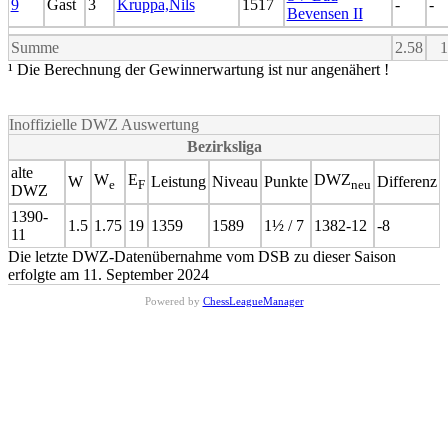
9
Gast
3
Kruppa,Nils
1517
-
-
Bevensen II
Summe
2.58
1
¹ Die Berechnung der Gewinnerwartung ist nur angenähert !
Inoffizielle DWZ Auswertung
Bezirksliga
alte
W
E
DWZ
W
Leistung
Niveau
Punkte
Differenz
e
F
neu
DWZ
1390-
1.5
1.75
19
1359
1589
1½ / 7
1382-12
-8
11
Die letzte DWZ-Datenübernahme vom DSB zu dieser Saison
erfolgte am 11. September 2024
Powered by
ChessLeagueManager