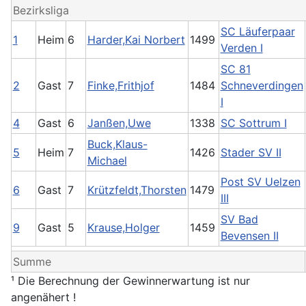
Bezirksliga
SC Läuferpaar
1
Heim
6
Harder,Kai Norbert
1499
Verden I
SC 81
2
Gast
7
Finke,Frithjof
1484
Schneverdingen
I
4
Gast
6
Janßen,Uwe
1338
SC Sottrum I
Buck,Klaus-
5
Heim
7
1426
Stader SV II
Michael
Post SV Uelzen
6
Gast
7
Krützfeldt,Thorsten
1479
III
SV Bad
9
Gast
5
Krause,Holger
1459
Bevensen II
Summe
¹ Die Berechnung der Gewinnerwartung ist nur
angenähert !