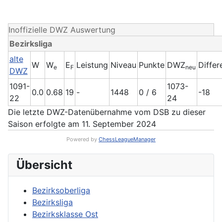
Inoffizielle DWZ Auswertung
Bezirksliga
alte
W
W
E
Leistung
Niveau
Punkte
DWZ
Differ
e
F
neu
DWZ
1091-
1073-
0.0
0.68
19
-
1448
0 / 6
-18
22
24
Die letzte DWZ-Datenübernahme vom DSB zu dieser
Saison erfolgte am 11. September 2024
Powered by
ChessLeagueManager
Übersicht
Bezirksoberliga
Bezirksliga
Bezirksklasse Ost