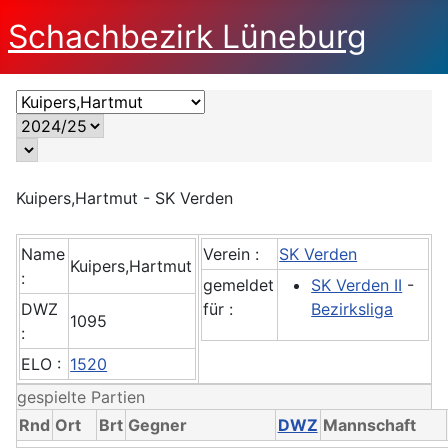
Schachbezirk Lüneburg
Kuipers,Hartmut - SK Verden
Name
Verein :
SK Verden
Kuipers,Hartmut
:
gemeldet
SK Verden II
-
DWZ
für :
Bezirksliga
1095
:
ELO :
1520
gespielte Partien
Rnd
Ort
Brt
Gegner
DWZ
Mannschaft