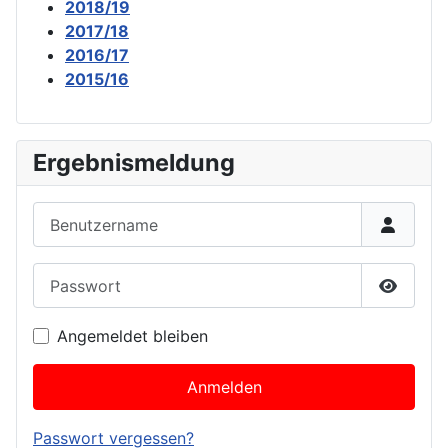
2018/19
2017/18
2016/17
2015/16
Ergebnismeldung
Benutzername
Passwort
Passwor
Angemeldet bleiben
Anmelden
Passwort vergessen?