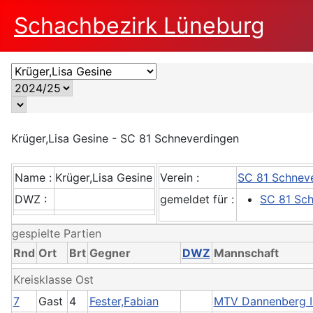
Schachbezirk Lüneburg
Krüger,Lisa Gesine - SC 81 Schneverdingen
Name :
Krüger,Lisa Gesine
Verein :
SC 81 Schnev
DWZ :
gemeldet für :
SC 81 Sch
gespielte Partien
Rnd
Ort
Brt
Gegner
DWZ
Mannschaft
Kreisklasse Ost
7
Gast
4
Fester,Fabian
MTV Dannenberg II