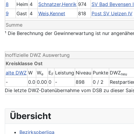
8
Heim
4
Schnatzer,Henrik
974
SV Bad Bevensen II
9
Gast
4
Weis,Kennet
818
Post SV Uelzen IV
Summe
¹ Die Berechnung der Gewinnerwartung ist nur angenäher
Inoffizielle DWZ Auswertung
Kreisklasse Ost
alte DWZ
W
W
E
Leistung
Niveau
Punkte
DWZ
e
F
neu
-
0.0
0.00
0
-
898
0 / 2
Restpartie
Die letzte DWZ-Datenübernahme vom DSB zu dieser Sais
Übersicht
Bezirksoberliga