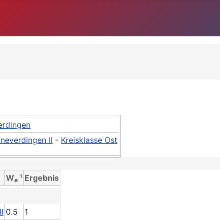
erdingen
neverdingen II
-
Kreisklasse Ost
W
¹
Ergebnis
e
I
0.5
1