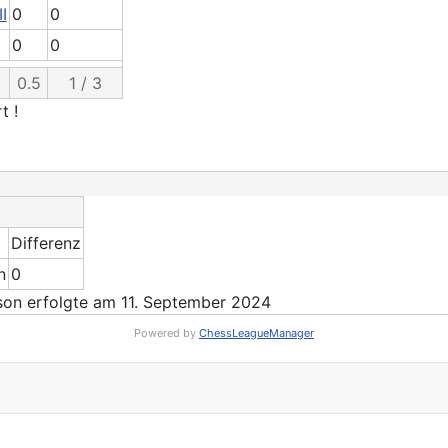
I
0
0
0
0
0.5
1 / 3
t !
Differenz
n
0
on erfolgte am 11. September 2024
Powered by
ChessLeagueManager