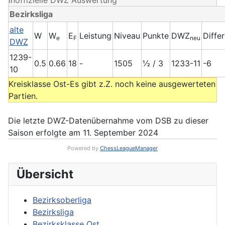
Inoffizielle DWZ Auswertung
Bezirksliga
alte
W
W
E
Leistung
Niveau
Punkte
DWZ
Diffe
e
F
neu
DWZ
1239-
0.5
0.66
18
-
1505
½ / 3
1233-11
-6
10
Kreisklasse Ost-Es gibt z.Z. noch keine ausgewerteten
Partien.
Die letzte DWZ-Datenübernahme vom DSB zu dieser
Saison erfolgte am 11. September 2024
Powered by
ChessLeagueManager
Übersicht
Bezirksoberliga
Bezirksliga
Bezirksklasse Ost