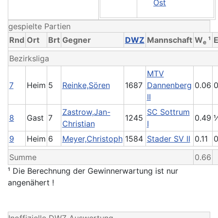
Ost
gespielte Partien
Rnd
Ort
Brt
Gegner
DWZ
Mannschaft
W
¹
E
e
Bezirksliga
MTV
7
Heim
5
Reinke,Sören
1687
Dannenberg
0.06
II
Zastrow,Jan-
SC Sottrum
8
Gast
7
1245
0.49
Christian
I
9
Heim
6
Meyer,Christoph
1584
Stader SV II
0.11
Summe
0.66
¹ Die Berechnung der Gewinnerwartung ist nur
angenähert !