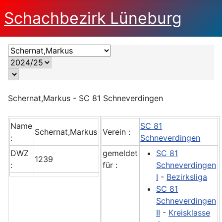
Schachbezirk Lüneburg
Schernat,Markus - SC 81 Schneverdingen
Name
SC 81
Schernat,Markus
Verein :
:
Schneverdingen
DWZ
gemeldet
SC 81
1239
:
für :
Schneverdingen
I
-
Bezirksliga
SC 81
Schneverdingen
II
-
Kreisklasse