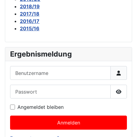
2018/19
2017/18
2016/17
2015/16
Ergebnismeldung
Benutzername
Passwort
Passwor
Angemeldet bleiben
Anmelden