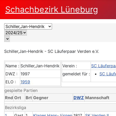
Schachbezirk Lüneburg
Schiller,Jan-Hendrik - SC Läuferpaar Verden e.V.
Name :
Schiller,Jan-Hendrik
Verein :
SC Läuferpaa
DWZ :
1997
gemeldet für :
SC Läuf
ELO :
1959
gespielte Partien
Rnd
Ort
Brt
Gegner
DWZ
Mannschaft
Bezirksliga
1
Gast
1
Klages,Hans-Jürgen
1817
SK Verden II