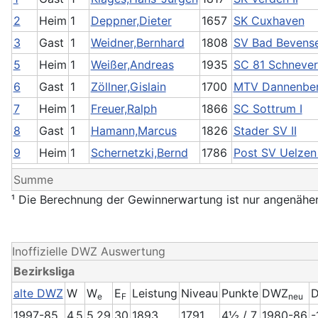
2
Heim
1
Deppner,Dieter
1657
SK Cuxhaven
3
Gast
1
Weidner,Bernhard
1808
SV Bad Bevense
5
Heim
1
Weißer,Andreas
1935
SC 81 Schnever
6
Gast
1
Zöllner,Gislain
1700
MTV Dannenber
7
Heim
1
Freuer,Ralph
1866
SC Sottrum I
8
Gast
1
Hamann,Marcus
1826
Stader SV II
9
Heim
1
Schernetzki,Bernd
1786
Post SV Uelzen I
Summe
¹ Die Berechnung der Gewinnerwartung ist nur angenäher
Inoffizielle DWZ Auswertung
Bezirksliga
alte DWZ
W
W
E
Leistung
Niveau
Punkte
DWZ
D
e
F
neu
1997-85
4.5
5.29
30
1893
1791
4½ / 7
1980-86
-