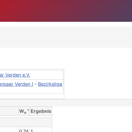
r Verden e.V.
erpaar Verden I
-
Bezirksliga
W
¹
Ergebnis
e
0.74
1