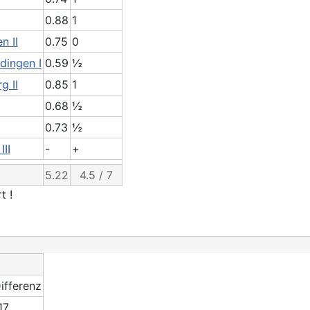
0.88
1
n II
0.75
0
dingen I
0.59
½
g II
0.85
1
0.68
½
0.73
½
II
-
+
5.22
4.5 / 7
t !
ifferenz
17