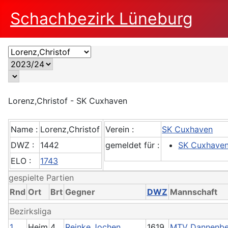
Schachbezirk Lüneburg
Lorenz,Christof - SK Cuxhaven
Name :
Lorenz,Christof
Verein :
SK Cuxhaven
DWZ :
1442
gemeldet für :
SK Cuxhave
ELO :
1743
gespielte Partien
Rnd
Ort
Brt
Gegner
DWZ
Mannschaft
Bezirksliga
1
Heim
4
Reinke,Jochen
1619
MTV Dannenber