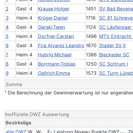
2
Gast
4
Krause,Holger
1451
SV Bad Bevense
3
Heim
4
Krüger,Daniel
1716
SC 81 Schnever
4
Gast
4
Gerski,Twen
1124
SC Läuferpaar
5
Heim
4
Dorfner,Carsten
1496
MTV Eintracht C
6
Gast
4
Fria Alvarez,Leandro
1670
Stader SV II
7
Heim
4
Hubrig,Michael
1386
Bleckeder SC
8
Gast
4
Borrmann,Tobias
1250
SC Sottrum I
9
Heim
4
Oellrich,Emma
1573
SC Turm Lünebu
Summe
¹ Die Berechnung der Gewinnerwartung ist nur angenäher
Inoffizielle DWZ Auswertung
Bezirksliga
alte DWZ
W
W
E
Leistung
Niveau
Punkte
DWZ
D