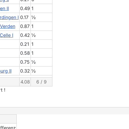
n II
0.49
1
dingen I
0.17
½
 Verden
0.87
1
elle I
0.42
½
0.21
1
0.58
1
0.75
½
rg II
0.32
½
4.08
6 / 9
t !
ifferenz