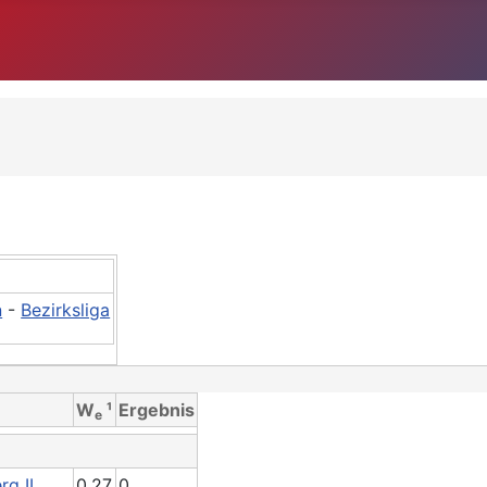
n
-
Bezirksliga
W
¹
Ergebnis
e
g II
0.27
0