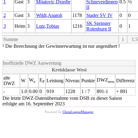
1
Gast
3
Mijatovic,Djordje
Schneverdingen
0.5
½
II
2
Gast
3
Wildt,Anatoli
1178
Stader SV IV
0
0
SK Springer
3
Heim
3
Lutz,Tobias
1216
0
1
Rotenburg II
Summe
1
1.5
¹ Die Berechnung der Gewinnerwartung ist nur angenähert !
Inoffizielle DWZ Auswertung
Kreisklasse West
alte
W
E
DWZ
W
Leistung
Niveau
Punkte
Differenz
e
F
neu
DWZ
-
1.0
0.00
0
919
1228
1 / 7
891-1
+ 891
Die letzte DWZ-Datenübernahme vom DSB zu dieser Saison
erfolgte am 16. September 2023
Powered by
ChessLeagueManager