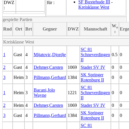
SF Buxtehude III
-
DWZ
für :
Kreisklasse West
:
gespielte Partien
W
e
Rnd
Ort
Brt
Gegner
DWZ
Mannschaft
Erge
¹
Kreisklasse West
SC 81
1
Gast
4
Mijatovic,Djordje
Schneverdingen
0.5
0
II
2
Gast
4
Dehmer,Carsten
1069
Stader SV IV
0
0
SK Springer
3
Heim
3
Pillmann,Gerhard
1384
0
0
Rotenburg II
SC 81
Bacani,Jolo
1
Heim
3
1221
Schneverdingen
0
0
Wayne
II
2
Heim
4
Dehmer,Carsten
1069
Stader SV IV
0
0
SK Springer
3
Gast
4
Pillmann,Gerhard
1384
0
0
Rotenburg II
SC 81