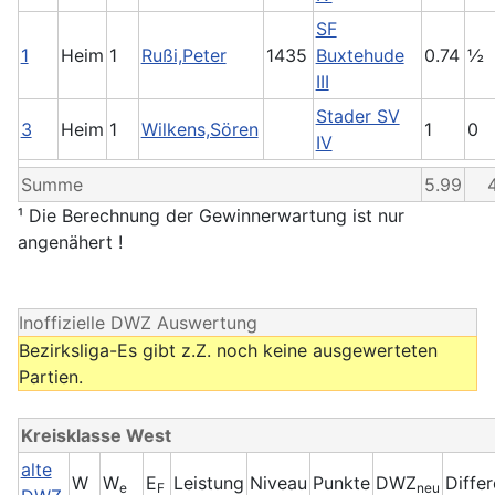
SF
1
Heim
1
Rußi,Peter
1435
Buxtehude
0.74
½
III
Stader SV
3
Heim
1
Wilkens,Sören
1
0
IV
Summe
5.99
4
¹ Die Berechnung der Gewinnerwartung ist nur
angenähert !
Inoffizielle DWZ Auswertung
Bezirksliga-Es gibt z.Z. noch keine ausgewerteten
Partien.
Kreisklasse West
alte
W
W
E
Leistung
Niveau
Punkte
DWZ
Diffe
e
F
neu