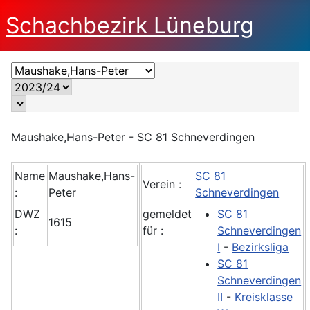
Schachbezirk Lüneburg
Maushake,Hans-Peter - SC 81 Schneverdingen
Name
Maushake,Hans-
SC 81
Verein :
:
Peter
Schneverdingen
DWZ
gemeldet
SC 81
1615
:
für :
Schneverdingen
I
-
Bezirksliga
SC 81
Schneverdingen
II
-
Kreisklasse