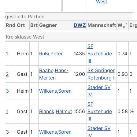
West
gespielte Partien
Rnd
Ort
Brt
Gegner
DWZ
Mannschaft
W
¹
Er
e
Kreisklasse West
SF
1
Heim
1
Rußi,Peter
1435
Buxtehude
0.74
1
III
Raabe,Hans-
SK Springer
2
Gast
1
1200
0.93
0
Merten
Rotenburg II
Stader SV
3
Heim
1
Wilkens,Sören
1
1
IV
SF
1
Gast
1
Blanck,Helmut
1556
Buxtehude
0.58
½
III
Stader SV
3
Gast
1
Wilkens,Sören
1
1
IV