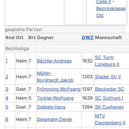
Celle II
-
Bezirksklasse
Ost
gespielte Partien
Rnd
Ort
Brt
Gegner
DWZ
Mannschaft
Bezirksliga
SC Turm
1
Heim
7
Bächler,Andreas
1632
Lüneburg II
Müller-
2
Heim
7
1203
Stader SV II
Borghardt,Jakob
3
Gast
7
Frömming,Wolfgang
1297
Bleckeder SC
4
Heim
5
Torkler,Wolfgang
1639
SC Sottrum I
5
Gast
7
Deibele,Hans
1394
SK Cuxhaven
MTV
6
Heim
7
Siegmann,Derek
Dannenberg II