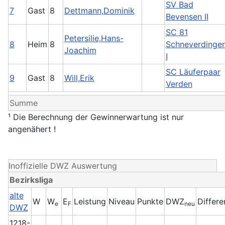
SV Bad
7
Gast
8
Dettmann,Dominik
Bevensen II
SC 81
Petersilie,Hans-
8
Heim
8
Schneverdinge
Joachim
I
SC Läuferpaar
9
Gast
8
Will,Erik
Verden
Summe
¹ Die Berechnung der Gewinnerwartung ist nur
angenähert !
Inoffizielle DWZ Auswertung
Bezirksliga
alte
W
W
E
Leistung
Niveau
Punkte
DWZ
Differe
e
F
neu
DWZ
1218-