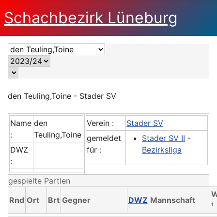
Schachbezirk Lüneburg
den Teuling,Toine - Stader SV
Name
den
Verein :
Stader SV
:
Teuling,Toine
gemeldet
Stader SV II
-
DWZ
für :
Bezirksliga
:
gespielte Partien
Rnd
Ort
Brt
Gegner
DWZ
Mannschaft
¹