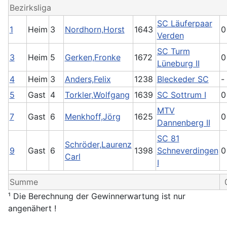
Bezirksliga
SC Läuferpaar
1
Heim
3
Nordhorn,Horst
1643
0
Verden
SC Turm
3
Heim
5
Gerken,Fronke
1672
0
Lüneburg II
4
Heim
3
Anders,Felix
1238
Bleckeder SC
-
5
Gast
4
Torkler,Wolfgang
1639
SC Sottrum I
0
MTV
7
Gast
6
Menkhoff,Jörg
1625
0
Dannenberg II
SC 81
Schröder,Laurenz
9
Gast
6
1398
Schneverdingen
0
Carl
I
Summe
¹ Die Berechnung der Gewinnerwartung ist nur
angenähert !