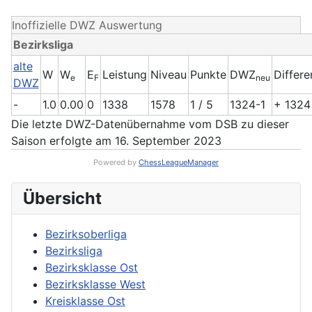
Inoffizielle DWZ Auswertung
Bezirksliga
alte
W
W
E
Leistung
Niveau
Punkte
DWZ
Differe
e
F
neu
DWZ
-
1.0
0.00
0
1338
1578
1 / 5
1324-1
+ 1324
Die letzte DWZ-Datenübernahme vom DSB zu dieser
Saison erfolgte am 16. September 2023
Powered by
ChessLeagueManager
Übersicht
Bezirksoberliga
Bezirksliga
Bezirksklasse Ost
Bezirksklasse West
Kreisklasse Ost