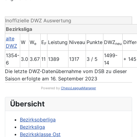
Inoffizielle DWZ Auswertung
Bezirksliga
alte
W
W
E
Leistung
Niveau
Punkte
DWZ
Diffe
e
F
neu
DWZ
1354-
1499-
3.0
3.67
11
1389
1317
3 / 5
+ 145
6
14
Die letzte DWZ-Datenübernahme vom DSB zu dieser
Saison erfolgte am 16. September 2023
Powered by
ChessLeagueManager
Übersicht
Bezirksoberliga
Bezirksliga
Bezirksklasse Ost