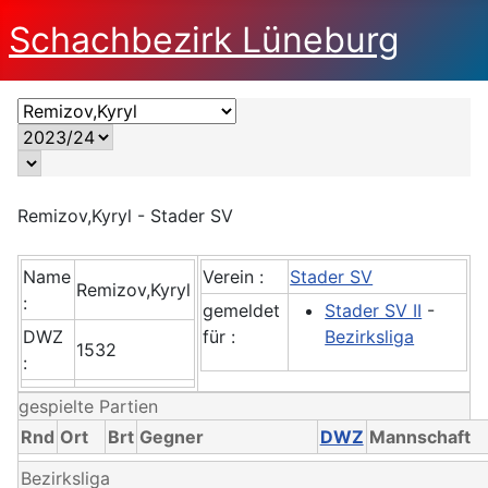
Schachbezirk Lüneburg
Remizov,Kyryl - Stader SV
Name
Verein :
Stader SV
Remizov,Kyryl
:
gemeldet
Stader SV II
-
DWZ
für :
Bezirksliga
1532
:
gespielte Partien
Rnd
Ort
Brt
Gegner
DWZ
Mannschaft
Bezirksliga