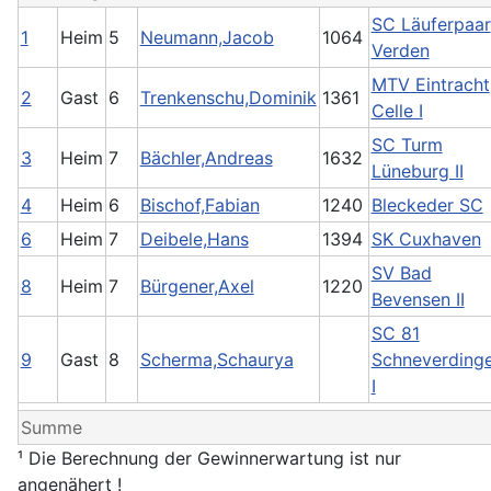
SC Läuferpaar
1
Heim
5
Neumann,Jacob
1064
Verden
MTV Eintracht
2
Gast
6
Trenkenschu,Dominik
1361
Celle I
SC Turm
3
Heim
7
Bächler,Andreas
1632
Lüneburg II
4
Heim
6
Bischof,Fabian
1240
Bleckeder SC
6
Heim
7
Deibele,Hans
1394
SK Cuxhaven
SV Bad
8
Heim
7
Bürgener,Axel
1220
Bevensen II
SC 81
9
Gast
8
Scherma,Schaurya
Schneverding
I
Summe
¹ Die Berechnung der Gewinnerwartung ist nur
angenähert !