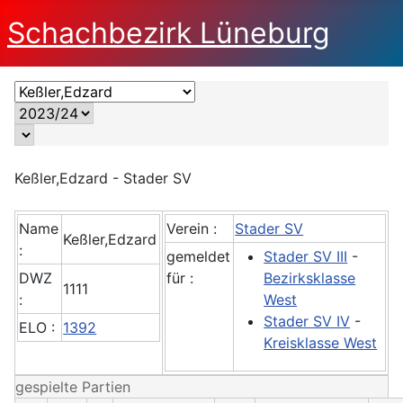
Schachbezirk Lüneburg
Keßler,Edzard - Stader SV
Name
Verein :
Stader SV
Keßler,Edzard
:
gemeldet
Stader SV III
-
DWZ
für :
Bezirksklasse
1111
:
West
Stader SV IV
-
ELO :
1392
Kreisklasse West
gespielte Partien