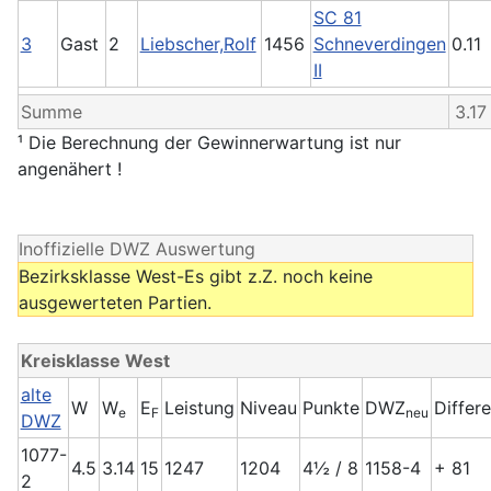
SC 81
3
Gast
2
Liebscher,Rolf
1456
Schneverdingen
0.11
II
Summe
3.17
¹ Die Berechnung der Gewinnerwartung ist nur
angenähert !
Inoffizielle DWZ Auswertung
Bezirksklasse West-Es gibt z.Z. noch keine
ausgewerteten Partien.
Kreisklasse West
alte
W
W
E
Leistung
Niveau
Punkte
DWZ
Differ
e
F
neu
DWZ
1077-
4.5
3.14
15
1247
1204
4½ / 8
1158-4
+ 81
2