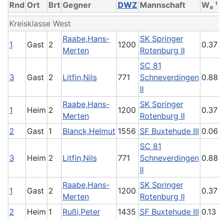
Rnd
Ort
Brt
Gegner
DWZ
Mannschaft
W
¹
e
Kreisklasse West
Raabe,Hans-
SK Springer
1
Gast
2
1200
0.37
Merten
Rotenburg II
SC 81
3
Gast
2
Litfin,Nils
771
Schneverdingen
0.88
II
Raabe,Hans-
SK Springer
1
Heim
2
1200
0.37
Merten
Rotenburg II
2
Gast
1
Blanck,Helmut
1556
SF Buxtehude III
0.06
SC 81
3
Heim
2
Litfin,Nils
771
Schneverdingen
0.88
II
Raabe,Hans-
SK Springer
1
Gast
2
1200
0.37
Merten
Rotenburg II
2
Heim
1
Rußi,Peter
1435
SF Buxtehude III
0.13