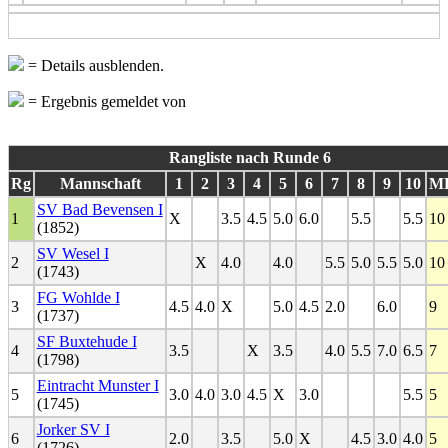
= Details ausblenden.
= Ergebnis gemeldet von
Rangliste nach Runde 6
Rg
Mannschaft
1
2
3
4
5
6
7
8
9
10
M
SV Bad Bevensen I
1
X
3.5
4.5
5.0
6.0
5.5
5.5
10
(1852)
SV Wesel I
2
X
4.0
4.0
5.5
5.0
5.5
5.0
10
(1743)
FG Wohlde I
3
4.5
4.0
X
5.0
4.5
2.0
6.0
9
(1737)
SF Buxtehude I
4
3.5
X
3.5
4.0
5.5
7.0
6.5
7
(1798)
Eintracht Munster I
5
3.0
4.0
3.0
4.5
X
3.0
5.5
5
(1745)
Jorker SV I
6
2.0
3.5
5.0
X
4.5
3.0
4.0
5
(1726)