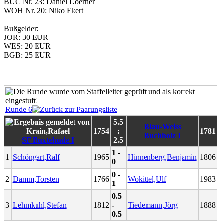
BUC Nr. 23: Daniel Doerner
WOH Nr. 20: Niko Ekert
Bußgelder:
JOR: 30 EUR
WES: 20 EUR
BGB: 25 EUR
Runde 6
5.5
Blau-Weiss
1754
:
1781
Buchholz I
SF Buxtehude I
2.5
1 -
1
Schöngart,Ralf
1965
Hinnenberg,Benjamin
1806
0
0 -
2
Damm,Torsten
1766
Wokittel,Ulf
1983
1
0.5
3
Lehmkuhl,Stefan
1812
-
Tiedemann,Jörg
1888
0.5