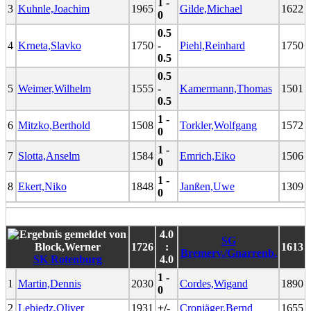
1 -
3
Kuhnle,Joachim
1965
Gilde,Michael
1622
0
0.5
4
Krneta,Slavko
1750
-
Piehl,Reinhard
1750
0.5
0.5
5
Weimer,Wilhelm
1555
-
Kamermann,Thomas
1501
0.5
1 -
6
Mitzko,Berthold
1508
Torkler,Wolfgang
1572
0
1 -
7
Slotta,Anselm
1584
Emrich,Eiko
1506
0
1 -
8
Ekert,Niko
1848
Janßen,Uwe
1309
0
4.0
SG
1726
:
1613
Bremerv./Gnarrenb.
SK Rotenburg
4.0
1 -
1
Martin,Dennis
2030
Cordes,Wigand
1890
0
2
Lebiedz,Oliver
1931
+/-
Cronjäger,Bernd
1655