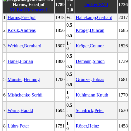
1789
:
Jorker SV I
1726
SV Bad Bevensen I
2.0
1
Harms,Friedjof
1918
+/-
Hallekamp,Gerhard
2017
0.5
2
Kozik,Andreas
1856
-
Kröger,Duncan
1685
0.5
1 -
3
Weidner,Bernhard
1807
Kröger,Connor
1826
0
0.5
4
Hänel,Florian
1800
-
Demann,Simon
1739
0.5
0.5
5
Münster,Henning
1700
-
Grünzel,Tobias
1681
0.5
1 -
6
Mishchenko,Serhii
Kuhlmann,Knuth
1770
0
0.5
7
Warns,Harald
1694
-
Schafrick,Peter
1630
0.5
1 -
8
Lührs,Peter
1751
Röper,Heinz
1458
0