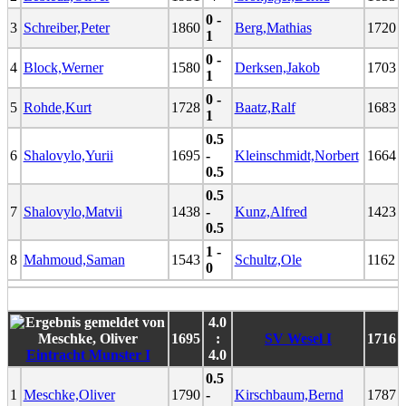
0 -
3
Schreiber,Peter
1860
Berg,Mathias
1720
1
0 -
4
Block,Werner
1580
Derksen,Jakob
1703
1
0 -
5
Rohde,Kurt
1728
Baatz,Ralf
1683
1
0.5
6
Shalovylo,Yurii
1695
-
Kleinschmidt,Norbert
1664
0.5
0.5
7
Shalovylo,Matvii
1438
-
Kunz,Alfred
1423
0.5
1 -
8
Mahmoud,Saman
1543
Schultz,Ole
1162
0
4.0
1695
:
SV Wesel I
1716
Eintracht Munster I
4.0
0.5
1
Meschke,Oliver
1790
-
Kirschbaum,Bernd
1787