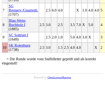
SG
7
Bremerv./Gnarrenb.
2.5
6.0
4.0
X
1.0
4.0
4.0
5
(1707)
Blau-Weiss
8
Buchholz I
2.5
3.0
2.5
3.5
7.0
X
5.0
4
(1885)
SC Sottrum I
9
2.5
2.0
1.0
5.0
4.0
3.0
X
3
(1649)
SK Rotenburg
10
2.5
3.0
1.5
2.5
4.0
4.0
X
2
(1738)
= Die Runde wurde vom Staffelleiter geprüft und als korrekt
eingestuft!
Powered by
ChessLeagueManager