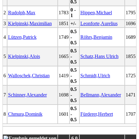
0.5
0 -
2
Rudolph,Max
1783
Hippen,Michael
1795
1
3
Kielpinski,Maximilian
1851
+/-
Leonforte,Aurelius
1696
0.5
4
Lützen,Patrick
1749
-
Röhrs,Benjamin
1689
0.5
0.5
5
Kielpinski,Alois
1665
-
Schatz,Hans Ulrich
1855
0.5
0.5
6
Walloschek,Christian
1419
-
Schmidt,Ulrich
1725
0.5
0.5
7
Schinner,Alexander
1698
-
Bellmann,Alexander
1471
0.5
0.5
8
Chmura,Dominik
1601
-
Fürderer,Herbert
1707
0.5
6.0