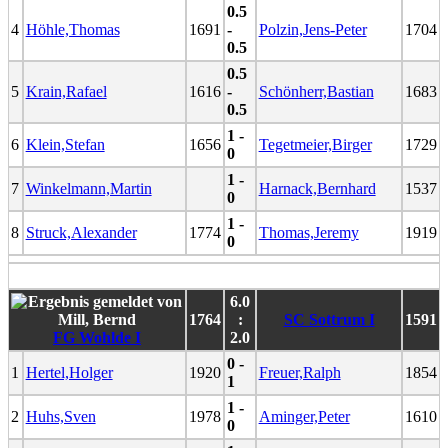
0.5
4
Höhle,Thomas
1691
-
Polzin,Jens-Peter
1704
0.5
0.5
5
Krain,Rafael
1616
-
Schönherr,Bastian
1683
0.5
1 -
6
Klein,Stefan
1656
Tegetmeier,Birger
1729
0
1 -
7
Winkelmann,Martin
Harnack,Bernhard
1537
0
1 -
8
Struck,Alexander
1774
Thomas,Jeremy
1919
0
6.0
1764
:
SC Sottrum I
1591
FG Wohlde I
2.0
0 -
1
Hertel,Holger
1920
Freuer,Ralph
1854
1
1 -
2
Huhs,Sven
1978
Aminger,Peter
1610
0