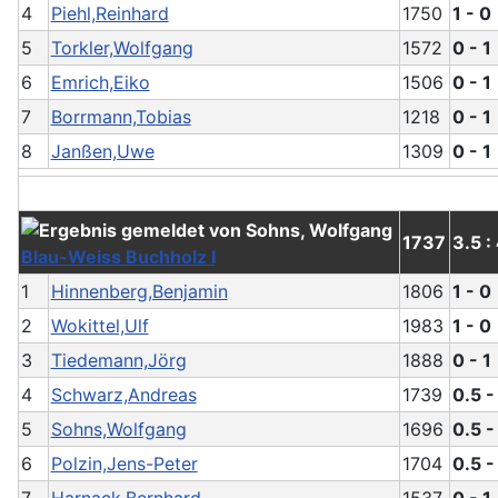
4
Piehl,Reinhard
1750
1 - 0
5
Torkler,Wolfgang
1572
0 - 1
6
Emrich,Eiko
1506
0 - 1
7
Borrmann,Tobias
1218
0 - 1
8
Janßen,Uwe
1309
0 - 1
1737
3.5 :
Blau-Weiss Buchholz I
1
Hinnenberg,Benjamin
1806
1 - 0
2
Wokittel,Ulf
1983
1 - 0
3
Tiedemann,Jörg
1888
0 - 1
4
Schwarz,Andreas
1739
0.5 -
5
Sohns,Wolfgang
1696
0.5 -
6
Polzin,Jens-Peter
1704
0.5 -