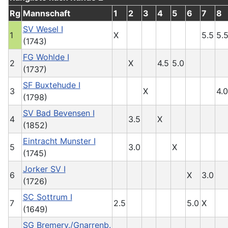
Rg
Mannschaft
1
2
3
4
5
6
7
8
SV Wesel I
1
X
5.5
5.
(1743)
FG Wohlde I
2
X
4.5
5.0
(1737)
SF Buxtehude I
3
X
4.0
(1798)
SV Bad Bevensen I
4
3.5
X
(1852)
Eintracht Munster I
5
3.0
X
(1745)
Jorker SV I
6
X
3.0
(1726)
SC Sottrum I
7
2.5
5.0
X
(1649)
SG Bremerv./Gnarrenb.