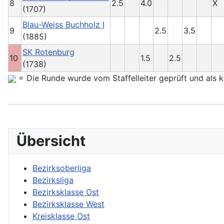
8
2.5
4.0
X
(1707)
Blau-Weiss Buchholz I
9
2.5
3.5
(1885)
SK Rotenburg
10
1.5
2.5
(1738)
= Die Runde wurde vom Staffelleiter geprüft und als ko
Übersicht
Bezirksoberliga
Bezirksliga
Bezirksklasse Ost
Bezirksklasse West
Kreisklasse Ost