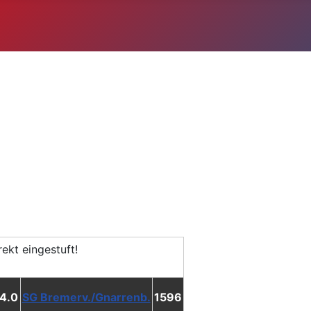
 4.0
SG Bremerv./Gnarrenb.
1596