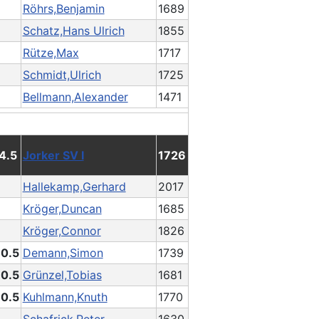
Röhrs,Benjamin
1689
Schatz,Hans Ulrich
1855
Rütze,Max
1717
Schmidt,Ulrich
1725
Bellmann,Alexander
1471
 4.5
Jorker SV I
1726
Hallekamp,Gerhard
2017
Kröger,Duncan
1685
Kröger,Connor
1826
 0.5
Demann,Simon
1739
 0.5
Grünzel,Tobias
1681
 0.5
Kuhlmann,Knuth
1770