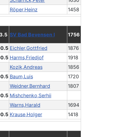
Schafrick,Peter
1630
Röper,Heinz
1458
 3.5
SV Bad Bevensen I
1756
 0.5
Eichler,Gottfried
1876
 0.5
Harms,Friedjof
1918
Kozik,Andreas
1856
 0.5
Baum,Luis
1720
Weidner,Bernhard
1807
 0.5
Mishchenko,Serhii
Warns,Harald
1694
 0.5
Krause,Holger
1418