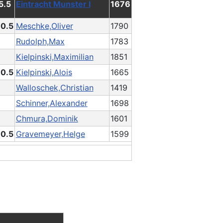
 5.5
Eintracht Munster I
1676
 0.5
Meschke,Oliver
1790
Rudolph,Max
1783
Kielpinski,Maximilian
1851
 0.5
Kielpinski,Alois
1665
Walloschek,Christian
1419
Schinner,Alexander
1698
Chmura,Dominik
1601
 0.5
Gravemeyer,Helge
1599