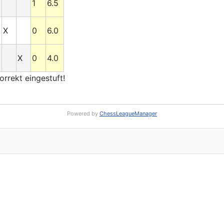
1
6.5
X
0
6.0
X
0
4.0
rrekt eingestuft!
Powered by
ChessLeagueManager