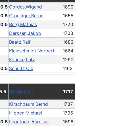
 0.5
Cordes,Wigand
1890
 0.5
Cronjäger,Bernd
1655
 0.5
Berg,Mathias
1720
Derksen,Jakob
1703
Baatz,Ralf
1683
Kleinschmidt,Norbert
1664
Kohnke,Lutz
1290
 0.5
Schultz,Ole
1162
 5.5
SV Wesel I
1717
Kirschbaum,Bernd
1787
Hippen,Michael
1795
 0.5
Leonforte,Aurelius
1696