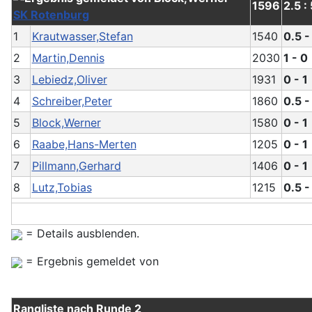
1596
2.5 :
SK Rotenburg
1
Krautwasser,Stefan
1540
0.5 -
2
Martin,Dennis
2030
1 - 0
3
Lebiedz,Oliver
1931
0 - 1
4
Schreiber,Peter
1860
0.5 -
5
Block,Werner
1580
0 - 1
6
Raabe,Hans-Merten
1205
0 - 1
7
Pillmann,Gerhard
1406
0 - 1
8
Lutz,Tobias
1215
0.5 -
= Details ausblenden.
= Ergebnis gemeldet von
Rangliste nach Runde 2