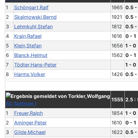
1
Schöngart,Ralf
1965
0.5 -
2
Skalmowski,Bernd
1921
0.5 -
3
Lehmkuhl,Stefan
1812
0.5 -
4
Krain,Rafael
1616
0 - 1
5
Klein,Stefan
1656
1 - 0
6
Blanck,Helmut
1562
0 - 1
7
Tödter,Hans-Peter
1 - 0
8
Harms,Volker
1426
0.5 -
1555
2.5 :
SC Sottrum I
1
Freuer,Ralph
1854
1 - 0
2
Aminger,Peter
1610
0 - 1
3
Gilde,Michael
1622
0.5 -