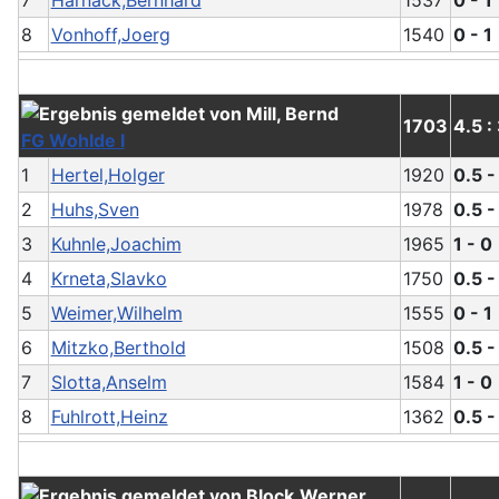
7
Harnack,Bernhard
1537
0 - 1
8
Vonhoff,Joerg
1540
0 - 1
1703
4.5 :
FG Wohlde I
1
Hertel,Holger
1920
0.5 -
2
Huhs,Sven
1978
0.5 -
3
Kuhnle,Joachim
1965
1 - 0
4
Krneta,Slavko
1750
0.5 -
5
Weimer,Wilhelm
1555
0 - 1
6
Mitzko,Berthold
1508
0.5 -
7
Slotta,Anselm
1584
1 - 0
8
Fuhlrott,Heinz
1362
0.5 -