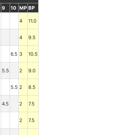
9
10
MP
BP
5
4
11.0
4
9.5
6.5
3
10.5
5.5
2
9.0
5.5
2
8.5
4.5
2
7.5
2
7.5