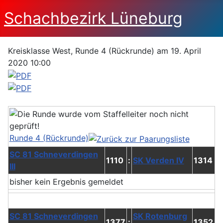
Schachbezirk Lüneburg
Kreisklasse West, Runde 4 (Rückrunde) am 19. April
2020 10:00
Runde 4 (Rückrunde)
SC 81 Schneverdingen
1110
:
SK Verden IV
1314
III
bisher kein Ergebnis gemeldet
SC 81 Schneverdingen
SK Rotenburg
1377
:
1352