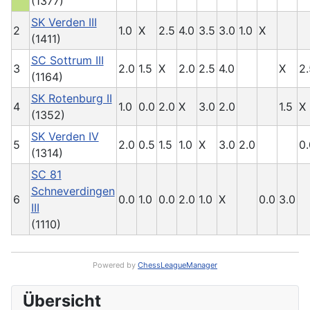
(1377)
SK Verden III
2
1.0
X
2.5
4.0
3.5
3.0
1.0
X
(1411)
SC Sottrum III
3
2.0
1.5
X
2.0
2.5
4.0
X
2.
(1164)
SK Rotenburg II
4
1.0
0.0
2.0
X
3.0
2.0
1.5
X
(1352)
SK Verden IV
5
2.0
0.5
1.5
1.0
X
3.0
2.0
0.
(1314)
SC 81
Schneverdingen
6
0.0
1.0
0.0
2.0
1.0
X
0.0
3.0
III
(1110)
Powered by
ChessLeagueManager
Übersicht