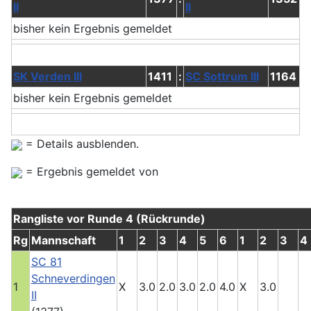
II
II
bisher kein Ergebnis gemeldet
SK Verden III
1411
:
SC Sottrum III
1164
bisher kein Ergebnis gemeldet
= Details ausblenden.
= Ergebnis gemeldet von
Rangliste vor Runde 4 (Rückrunde)
Rg
Mannschaft
1
2
3
4
5
6
1
2
3
4
SC 81
Schneverdingen
1
X
3.0
2.0
3.0
2.0
4.0
X
3.0
II