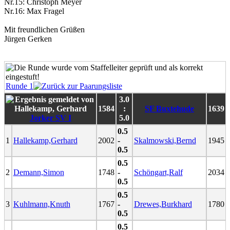
Nr.15: Christoph Meyer
Nr.16: Max Fragel
Mit freundlichen Grüßen
Jürgen Gerken
Runde 1
3.0
1584
:
SF Buxtehude
1639
Jorker SV I
5.0
0.5
1
Hallekamp,Gerhard
2002
-
Skalmowski,Bernd
1945
0.5
0.5
2
Demann,Simon
1748
-
Schöngart,Ralf
2034
0.5
0.5
3
Kuhlmann,Knuth
1767
-
Drewes,Burkhard
1780
0.5
0.5