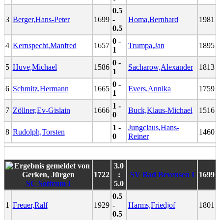
0.5
3
Berger,Hans-Peter
1699
-
Homa,Bernhard
1981
0.5
0 -
4
Kernspecht,Manfred
1657
Trumpa,Jan
1895
1
0 -
5
Huve,Michael
1586
Sacharow,Alexander
1813
1
0 -
6
Schmitz,Hermann
1665
Evers,Annika
1759
1
1 -
7
Zöllner,Ev-Gislain
1666
Buck,Klaus-Michael
1516
0
1 -
Jungclaus,Hans-
8
Rudolph,Torsten
1460
0
Reiner
3.0
1722
:
SV Bad Bevensen I
1699
SC Sottrum I
5.0
0.5
1
Freuer,Ralf
1929
-
Harms,Friedjof
1801
0.5