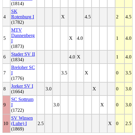
(1814)
SK
4
Rotenburg I
X
4.5
2
4.5
(1782)
MTV
Dannenberg
5
X
4.0
1
4.0
I
(1873)
Stader SV II
6
4.0
X
1
4.0
(1834)
Breloher SC
7
I
3.5
X
0
3.5
(1776)
Jorker SV I
8
3.0
X
0
3.0
(1664)
SC Sottrum
9
I
3.0
X
0
3.0
(1722)
SV Winsen
10
(Luhe) I
2.5
X
0
2.5
(1869)