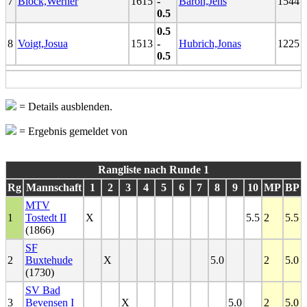
7
Block,Werner
1615
-
Baron,Jens
1544
0.5
0.5
8
Voigt,Josua
1513
-
Hubrich,Jonas
1225
0.5
= Details ausblenden.
= Ergebnis gemeldet von
Rangliste nach Runde 1
Rg
Mannschaft
1
2
3
4
5
6
7
8
9
10
MP
BP
MTV
1
Tostedt II
X
5.5
2
5.5
(1866)
SF
2
Buxtehude
X
5.0
2
5.0
(1730)
SV Bad
3
Bevensen I
X
5.0
2
5.0