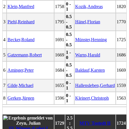
0 -
2
Klein,Manfred
1758
Kozik,Andreas
1820
1
0.5
3
Piehl,Reinhard
1795
-
Hänel,Florian
1770
0.5
0.5
4
Becker,Roland
1691
-
Münster,Henning
1725
0.5
1 -
5
Gatzemann,Robert
1669
Warns,Harald
1686
0
0.5
6
Aminger,Peter
1684
-
Baldauf,Karsten
1669
0.5
0 -
7
Gilde,Michael
1655
Hallensleben,Gerhard
1559
1
0 -
8
Gerken,Jürgen
1596
Kleinert,Christoph
1563
1
2.5
1729
:
MTV Tostedt II
1724
SV Winsen (Luhe) I
5.5