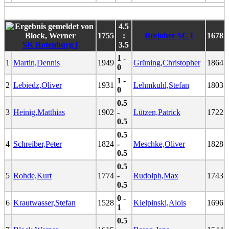
4.5
1755
:
Breloher SC I
1678
SK Rotenburg I
3.5
1 -
1
Martin,Dennis
1949
Grüning,Christopher
1864
0
1 -
2
Lebiedz,Oliver
1931
Lehmkuhl,Stefan
1803
0
0.5
3
Heinig,Matthias
1902
-
Lützen,Patrick
1722
0.5
0.5
4
Schreiber,Peter
1824
-
Meschke,Oliver
1828
0.5
0.5
5
Rohde,Kurt
1774
-
Rudolph,Max
1743
0.5
0 -
6
Krautwasser,Stefan
1528
Kielpinski,Alois
1696
1
0.5