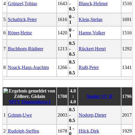
4
Grünzel,Tobias
1643
-
Blanck,Helmut
1516
0.5
0 -
5
Schafrick,Peter
1616
Klein,Stefan
1691
1
0 -
6
Röper,Heinz
1420
Harms,Volker
1516
1
0.5
7
Buchhorn,Rüdiger
1213
-
Rückert,Henri
1292
0.5
0.5
8
Noack,Hans-Joachim
1266
-
Rußi,Peter
1341
0.5
4.0
1708
:
Stader SV II
1796
MTV Dannenberg I
4.0
0.5
1
Grimm,Uwe
2003
-
Nodorp,Dieter
2017
0.5
1 -
2
Rudolph,Steffen
1678
Hilck,Dirk
1929
0