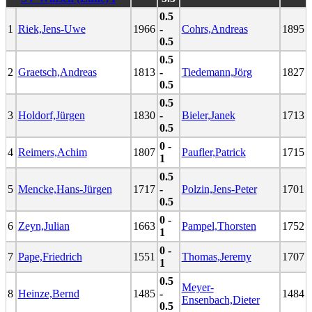
0.5
1
Riek,Jens-Uwe
1966
-
Cohrs,Andreas
1895
0.5
0.5
2
Graetsch,Andreas
1813
-
Tiedemann,Jörg
1827
0.5
0.5
3
Holdorf,Jürgen
1830
-
Bieler,Janek
1713
0.5
0 -
4
Reimers,Achim
1807
Paufler,Patrick
1715
1
0.5
5
Mencke,Hans-Jürgen
1717
-
Polzin,Jens-Peter
1701
0.5
0 -
6
Zeyn,Julian
1663
Pampel,Thorsten
1752
1
0 -
7
Pape,Friedrich
1551
Thomas,Jeremy
1707
1
0.5
Meyer-
8
Heinze,Bernd
1485
-
1484
Ensenbach,Dieter
0.5