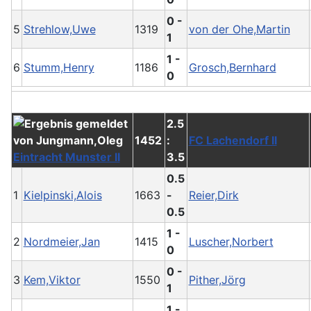
0 -
5
Strehlow,Uwe
1319
von der Ohe,Martin
1
1 -
6
Stumm,Henry
1186
Grosch,Bernhard
0
2.5
1452
:
FC Lachendorf II
Eintracht Munster II
3.5
0.5
1
Kielpinski,Alois
1663
-
Reier,Dirk
0.5
1 -
2
Nordmeier,Jan
1415
Luscher,Norbert
0
0 -
3
Kem,Viktor
1550
Pither,Jörg
1
1 -