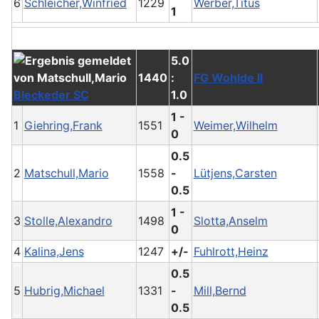
6
Schleicher,Winfried
1229
Werber,Titus
1
5.0
1440
:
FG Wohlde II
Bleckeder SC
1.0
1 -
1
Giehring,Frank
1551
Weimer,Wilhelm
0
0.5
2
Matschull,Mario
1558
-
Lütjens,Carsten
0.5
1 -
3
Stolle,Alexandro
1498
Slotta,Anselm
0
4
Kalina,Jens
1247
+/-
Fuhlrott,Heinz
0.5
5
Hubrig,Michael
1331
-
Mill,Bernd
0.5