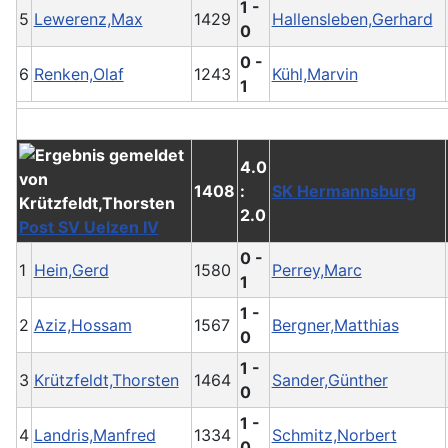
1 -
5
Lewerenz,Max
1429
Hallensleben,Gerhard
0
0 -
6
Renken,Olaf
1243
Kühl,Marvin
1
4.0
1408
:
SK Hermannsburg
2.0
Post SV Uelzen IV
0 -
1
Hein,Gerd
1580
Perrey,Marc
1
1 -
2
Aziz,Hossam
1567
Bergner,Matthias
0
1 -
3
Krützfeldt,Thorsten
1464
Sander,Günther
0
1 -
4
Landris,Manfred
1334
Schmitz,Norbert
0