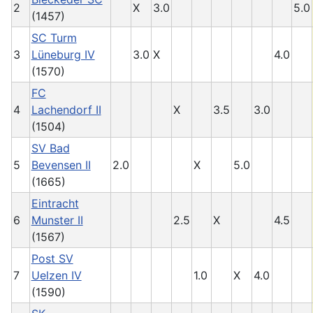
2
X
3.0
5.0
(1457)
SC Turm
3
Lüneburg IV
3.0
X
4.0
(1570)
FC
4
Lachendorf II
X
3.5
3.0
(1504)
SV Bad
5
Bevensen II
2.0
X
5.0
(1665)
Eintracht
6
Munster II
2.5
X
4.5
(1567)
Post SV
7
Uelzen IV
1.0
X
4.0
(1590)