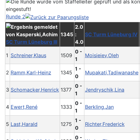
Runde 2
2.0
1345
:
SC Turm Lüneburg IV
SC Turm Lüneburg III
4.0
0 -
1
Schreiner,Klaus
1509
Moisieiev,Oleh
1
1 -
2
Ramm,Karl-Heinz
1345
Mupakati,Tadiwanashe
0
0 -
3
Schomacker,Henrick
1377
Jendryschik,Lina
1
0 -
4
Ewert,René
1333
Berkling,Jan
1
1 -
5
Last,Harald
1275
Richter,Frederick
0
0 -