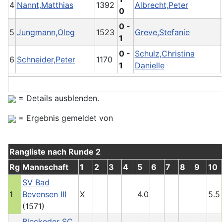
4
Nannt,Matthias
1392
Albrecht,Peter
0
0 -
5
Jungmann,Oleg
1523
Greve,Stefanie
1
0 -
Schulz,Christina
6
Schneider,Peter
1170
1
Danielle
= Details ausblenden.
= Ergebnis gemeldet von
Rangliste nach Runde 2
Rg
Mannschaft
1
2
3
4
5
6
7
8
9
10
SV Bad
1
Bevensen III
X
4.0
5.5
(1571)
Bleckeder SC