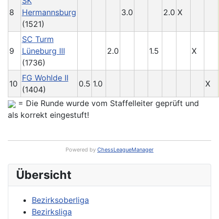
SK
8
Hermannsburg
3.0
2.0
X
(1521)
SC Turm
9
Lüneburg III
2.0
1.5
X
(1736)
FG Wohlde II
10
0.5
1.0
X
(1404)
= Die Runde wurde vom Staffelleiter geprüft und
als korrekt eingestuft!
Powered by
ChessLeagueManager
Übersicht
Bezirksoberliga
Bezirksliga