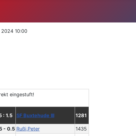
r 2024 10:00
5 : 1.5
SF Buxtehude III
1281
5 - 0.5
Rußi,Peter
1435