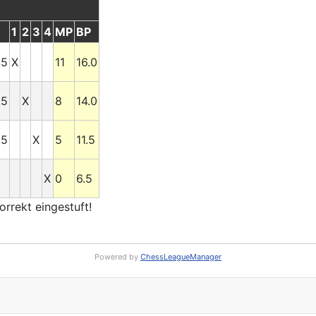
1
2
3
4
MP
BP
.5
X
11
16.0
.5
X
8
14.0
.5
X
5
11.5
X
0
6.5
rrekt eingestuft!
Powered by
ChessLeagueManager