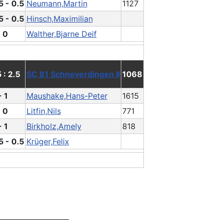
5 - 0.5
Neumann,Martin
1127
5 - 0.5
Hinsch,Maximilian
- 0
Walther,Bjarne Deif
5 : 2.5
SC 81 Schneverdingen II
1068
- 1
Maushake,Hans-Peter
1615
- 0
Litfin,Nils
771
- 1
Birkholz,Amely
818
5 - 0.5
Krüger,Felix