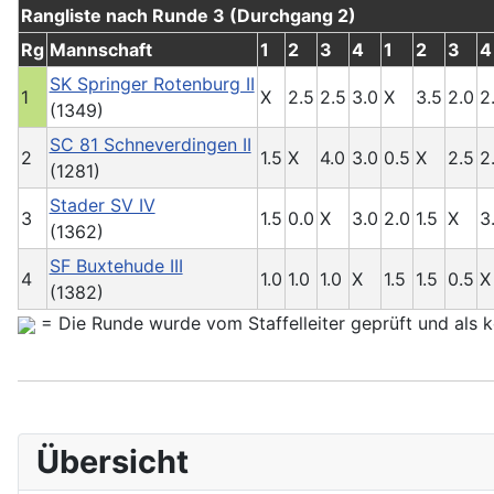
Rangliste nach Runde 3 (Durchgang 2)
Rg
Mannschaft
1
2
3
4
1
2
3
4
SK Springer Rotenburg II
1
X
2.5
2.5
3.0
X
3.5
2.0
2
(1349)
SC 81 Schneverdingen II
2
1.5
X
4.0
3.0
0.5
X
2.5
2
(1281)
Stader SV IV
3
1.5
0.0
X
3.0
2.0
1.5
X
3
(1362)
SF Buxtehude III
4
1.0
1.0
1.0
X
1.5
1.5
0.5
X
(1382)
= Die Runde wurde vom Staffelleiter geprüft und als ko
Übersicht