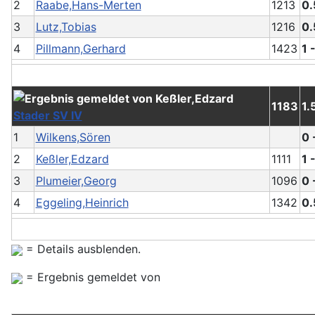
2
Raabe,Hans-Merten
1213
0.
3
Lutz,Tobias
1216
0.
4
Pillmann,Gerhard
1423
1 
1183
1.
Stader SV IV
1
Wilkens,Sören
0 
2
Keßler,Edzard
1111
1 
3
Plumeier,Georg
1096
0 
4
Eggeling,Heinrich
1342
0.
= Details ausblenden.
= Ergebnis gemeldet von