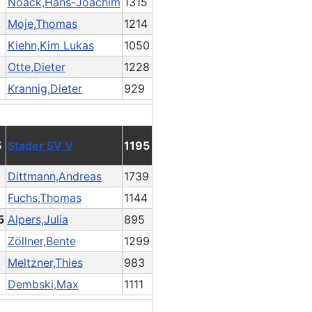
Noack,Hans-Joachim
1315
Moje,Thomas
1214
Kiehn,Kim Lukas
1050
Otte,Dieter
1228
Krannig,Dieter
929
5
Stader SV V
1195
Dittmann,Andreas
1739
Fuchs,Thomas
1144
5
Alpers,Julia
895
Zöllner,Bente
1299
Meltzner,Thies
983
Dembski,Max
1111