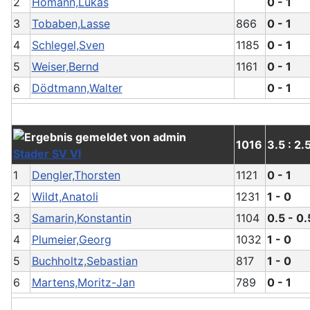
2
Homann,Lukas
0 - 1
3
Tobaben,Lasse
866
0 - 1
4
Schlegel,Sven
1185
0 - 1
5
Weiser,Bernd
1161
0 - 1
6
Dödtmann,Walter
0 - 1
1016
3.5 : 2.
Stader SV VI
1
Dengler,Thorsten
1121
0 - 1
2
Wildt,Anatoli
1231
1 - 0
3
Samarin,Konstantin
1104
0.5 - 0.
4
Plumeier,Georg
1032
1 - 0
5
Buchholtz,Sebastian
817
1 - 0
6
Martens,Moritz-Jan
789
0 - 1