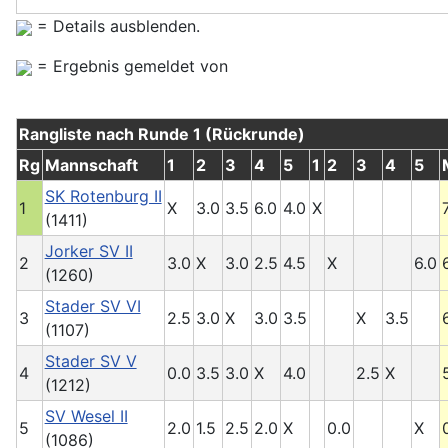
= Details ausblenden.
= Ergebnis gemeldet von
Rangliste nach Runde 1 (Rückrunde)
Rg
Mannschaft
1
2
3
4
5
1
2
3
4
5
SK Rotenburg II
1
X
3.0
3.5
6.0
4.0
X
(1411)
Jorker SV II
2
3.0
X
3.0
2.5
4.5
X
6.0
(1260)
Stader SV VI
3
2.5
3.0
X
3.0
3.5
X
3.5
(1107)
Stader SV V
4
0.0
3.5
3.0
X
4.0
2.5
X
(1212)
SV Wesel II
5
2.0
1.5
2.5
2.0
X
0.0
X
(1086)