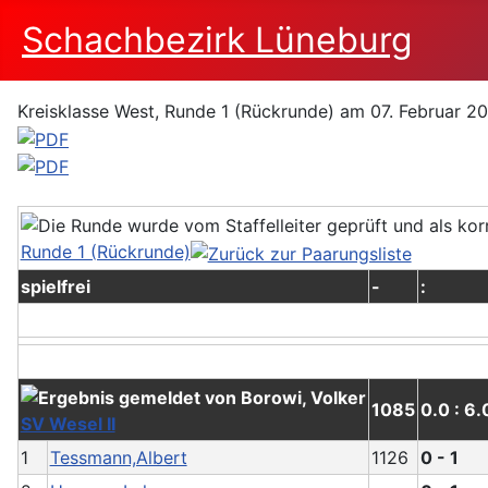
Schachbezirk Lüneburg
Kreisklasse West, Runde 1 (Rückrunde) am 07. Februar 2
Runde 1 (Rückrunde)
spielfrei
-
:
1085
0.0 : 6.
SV Wesel II
1
Tessmann,Albert
1126
0 - 1