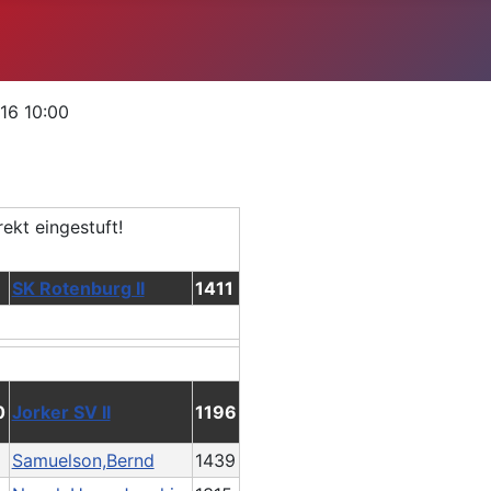
016 10:00
SK Rotenburg II
1411
0
Jorker SV II
1196
Samuelson,Bernd
1439