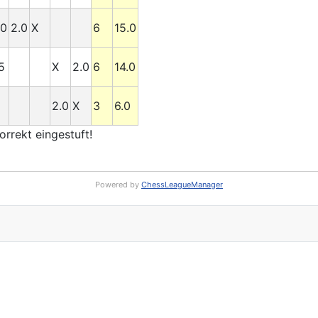
.0
2.0
X
6
15.0
5
X
2.0
6
14.0
2.0
X
3
6.0
rrekt eingestuft!
Powered by
ChessLeagueManager