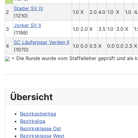
Stader SV IV
2
1.0
X
2.0
4.0
1.0
X
1.0
4
(1210)
Jorker SV II
3
1.0
2.0
X
3.5
1.0
3.0
X
1.
(1198)
SC Läuferpaar Verden II
4
1.0
0.0
0.5
X
0.0
0.0
2.5
X
(1070)
= Die Runde wurde vom Staffelleiter geprüft und als ko
Übersicht
Bezirksoberliga
Bezirksliga
Bezirksklasse Ost
Bezirksklasse West