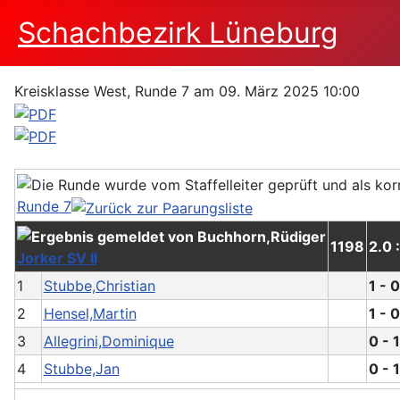
Schachbezirk Lüneburg
Kreisklasse West, Runde 7 am 09. März 2025 10:00
Runde 7
1198
2.0 
Jorker SV II
1
Stubbe,Christian
1 - 0
2
Hensel,Martin
1 - 0
3
Allegrini,Dominique
0 - 1
4
Stubbe,Jan
0 - 1