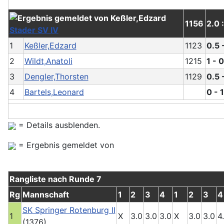
1156
2.0 
Stader SV IV
1
Keßler,Edzard
1123
0.5 
2
Wildt,Anatoli
1215
1 - 0
3
Dengler,Thorsten
1129
0.5 
4
Bartels,Leonard
0 - 1
= Details ausblenden.
= Ergebnis gemeldet von
Rangliste nach Runde 7
Rg
Mannschaft
1
2
3
4
1
2
3
4
SK Springer Rotenburg II
1
X
3.0
3.0
3.0
X
3.0
3.0
4
(1376)