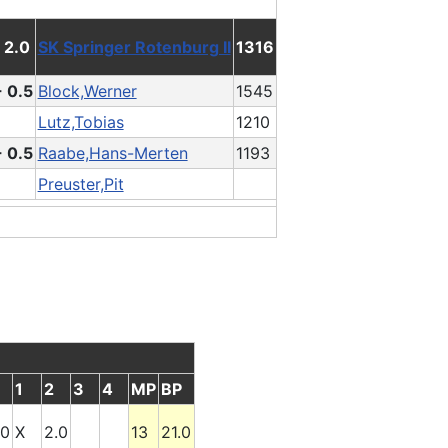
: 2.0
SK Springer Rotenburg II
1316
- 0.5
Block,Werner
1545
Lutz,Tobias
1210
- 0.5
Raabe,Hans-Merten
1193
Preuster,Pit
1
2
3
4
MP
BP
.0
X
2.0
13
21.0