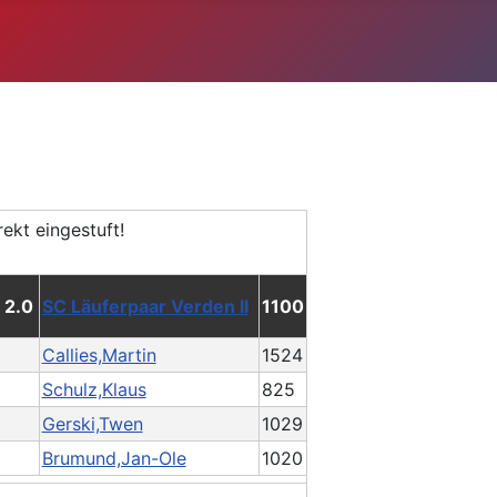
: 2.0
SC Läuferpaar Verden II
1100
Callies,Martin
1524
Schulz,Klaus
825
Gerski,Twen
1029
Brumund,Jan-Ole
1020