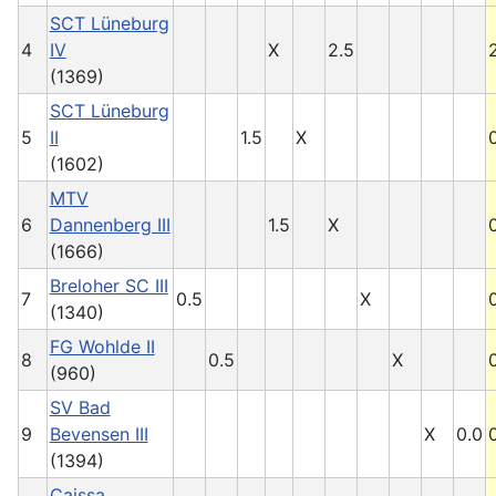
SCT Lüneburg
4
IV
X
2.5
(1369)
SCT Lüneburg
5
II
1.5
X
(1602)
MTV
6
Dannenberg III
1.5
X
(1666)
Breloher SC III
7
0.5
X
(1340)
FG Wohlde II
8
0.5
X
(960)
SV Bad
9
Bevensen III
X
0.0
(1394)
Caissa