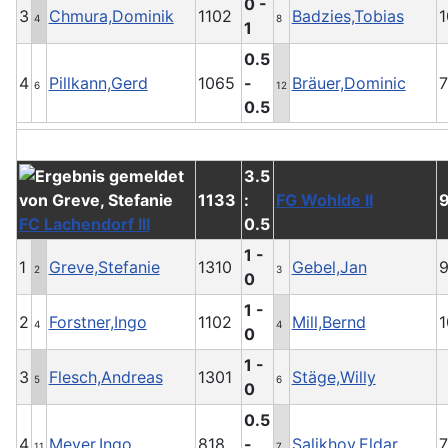
0 -
3
Chmura,Dominik
1102
Badzies,Tobias
1
4
8
1
0.5
4
Pillkann,Gerd
1065
-
Bräuer,Dominic
6
12
0.5
3.5
1133
:
FG Wohlde II
FC Lachendorf III
0.5
1 -
1
Greve,Stefanie
1310
Gebel,Jan
2
3
0
1 -
2
Forstner,Ingo
1102
Mill,Bernd
1
4
4
0
1 -
3
Flesch,Andreas
1301
Stäge,Willy
5
6
0
0.5
4
Meyer,Ingo
818
-
Salikhov,Eldar
11
7