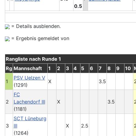
0.5
= Details ausblenden.
= Ergebnis gemeldet von
Rangliste nach Runde 1
Rg
Mannschaft
1
2
3
4
5
6
7
8
9
10
PSV Uelzen V
1
X
3.5
(1291)
FC
2
Lachendorf III
X
3.5
(1181)
SCT Lüneburg
3
III
X
2.5
(1264)