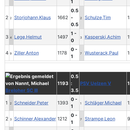
1
0.5
2
Storjohann,Klaus
1662
-
Schulze,Tim
1
2
2
0.5
1 -
3
Lege,Helmut
1497
Kasperski,Achim
1
4
3
0
0 -
4
Ziller,Anton
1178
Wusterack,Paul
1
9
7
1
0.5
1193
:
PSV Uelzen V
Breloher SC III
3.5
0 -
1
Schneider,Peter
1393
Schläger,Michael
1
2
1
1
0 -
2
Schinner,Alexander
1212
Strampe,Leon
3
7
1