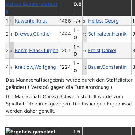
Caissa Schwarmstedt
0.0
II
1
Kawentel,Knut
1486
-/+
Herbst,Georg
1
1
3
1 -
2
Drewes,Günther
1444
Schnatzer,Henrik
3
10
0
1 -
3
Böhm,Hans-Jürgen
1301
Freist,Daniel
6
11
0
1 -
4
Kreitlow,Wolfgang
1224
Bauer,Constantin
9
12
0
Das Mannschaftsergebnis wurde durch den Staffelleiter
geändert!( Verstoß gegen die Turnierordnung )
Die Mannschaft Caissa Schwarmstedt II wurde vom
Spielbetrieb zurückgezogen. Die bisherigen Ergebnisse
werden daher genullt.
1.5