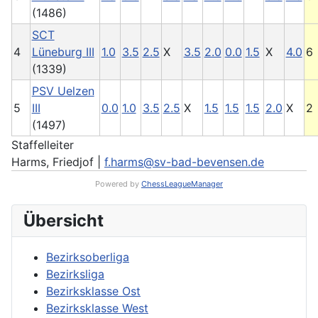
(1486)
SCT
4
Lüneburg III
1.0
3.5
2.5
X
3.5
2.0
0.0
1.5
X
4.0
6
(1339)
PSV Uelzen
5
III
0.0
1.0
3.5
2.5
X
1.5
1.5
1.5
2.0
X
2
(1497)
Staffelleiter
Harms, Friedjof |
f.harms@sv-bad-bevensen.de
Powered by
ChessLeagueManager
Übersicht
Bezirksoberliga
Bezirksliga
Bezirksklasse Ost
Bezirksklasse West