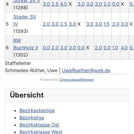
Jorker SV II
4
3.0
2.5
4.5
X
3.0
3.0
3.0
2.0
0.0
X
0
(1288)
Stader SV
5
IV
2.0
3.0
2.5
3.0
X
3.0
3.0
1.5
2.0
3.0
X
(1593)
BW
6
Buchholz II
0.0
2.0
3.0
3.0
0.0
X
2.0
0.0
1.0
4.0
0
(1302)
Staffelleiter
Schmedes-Rüther, Uwe |
UweRuether@web.de
Powered by
ChessLeagueManager
Übersicht
Bezirksoberliga
Bezirksliga
Bezirksklasse Ost
Bezirksklasse West