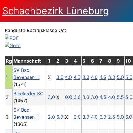
Schachbezirk Lüneburg
Rangliste Bezirksklasse Ost
Rg
Mannschaft
1
2
3
4
5
6
7
8
9
10
SV Bad
1
Bevensen III
X
3.0
4.0
4.5
3.0
4.0
4.5
3.0
5.0
5.5
(1571)
Bleckeder SC
2
3.0
X
0.0
3.0
3.0
3.0
4.5
4.0
5.5
5.0
(1457)
SV Bad
3
Bevensen II
2.0
6.0
X
2.0
3.0
4.0
6.0
2.5
5.0
6.0
(1665)