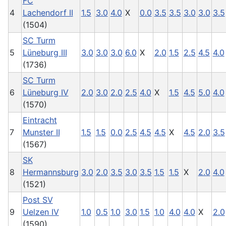
FC
4
Lachendorf II
1.5
3.0
4.0
X
0.0
3.5
3.5
3.0
3.0
3.5
(1504)
SC Turm
5
Lüneburg III
3.0
3.0
3.0
6.0
X
2.0
1.5
2.5
4.5
4.0
(1736)
SC Turm
6
Lüneburg IV
2.0
3.0
2.0
2.5
4.0
X
1.5
4.5
5.0
4.0
(1570)
Eintracht
7
Munster II
1.5
1.5
0.0
2.5
4.5
4.5
X
4.5
2.0
3.5
(1567)
SK
8
Hermannsburg
3.0
2.0
3.5
3.0
3.5
1.5
1.5
X
2.0
4.0
(1521)
Post SV
9
Uelzen IV
1.0
0.5
1.0
3.0
1.5
1.0
4.0
4.0
X
2.0
(1590)