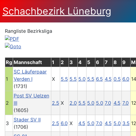
Schachbezirk Lüneburg
Rangliste Bezirksliga
Rg
Mannschaft
1
2
3
4
5
6
7
8
9
M
SC Läuferpaar
1
Verden I
X
5.5
5.5
5.0
5.5
6.5
4.5
0.5
6.0
1
(1731)
Post SV Uelzen
2
III
2.5
X
2.0
5.5
5.0
5.0
7.0
4.5
7.0
1
(1605)
Stader SV II
3
2.5
6.0
X
4.5
5.0
7.0
4.5
5.0
3.5
1
(1706)