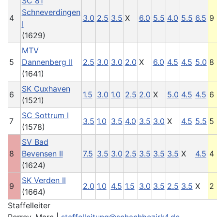
SC 81
Schneverdingen
4
3.0
2.5
3.5
X
6.0
5.5
4.0
5.5
6.5
9
I
(1629)
MTV
5
Dannenberg II
2.5
3.0
3.0
2.0
X
6.0
4.5
4.5
5.0
8
(1641)
SK Cuxhaven
6
1.5
3.0
1.0
2.5
2.0
X
5.0
4.5
4.5
6
(1521)
SC Sottrum I
7
3.5
1.0
3.5
4.0
3.5
3.0
X
4.5
5.5
5
(1578)
SV Bad
8
Bevensen II
7.5
3.5
3.0
2.5
3.5
3.5
3.5
X
4.5
4
(1624)
SK Verden II
9
2.0
1.0
4.5
1.5
3.0
3.5
2.5
3.5
X
2
(1664)
Staffelleiter