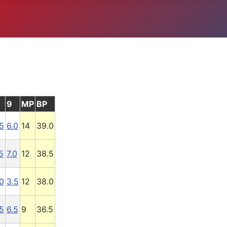
9
MP
BP
5
6.0
14
39.0
5
7.0
12
38.5
0
3.5
12
38.0
5
6.5
9
36.5