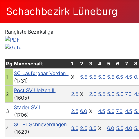
Schachbezirk Lüneburg
Rangliste Bezirksliga
Rg
Mannschaft
1
2
3
4
5
6
7
8
SC Läuferpaar Verden I
1
X
5.5
5.5
5.0
5.5
6.5
4.5
0.
(1731)
Post SV Uelzen III
2
2.5
X
2.0
5.5
5.0
5.0
7.0
4.
(1605)
Stader SV II
3
2.5
6.0
X
4.5
5.0
7.0
4.5
5.
(1706)
SC 81 Schneverdingen I
4
3.0
2.5
3.5
X
6.0
5.5
4.0
5.
(1629)