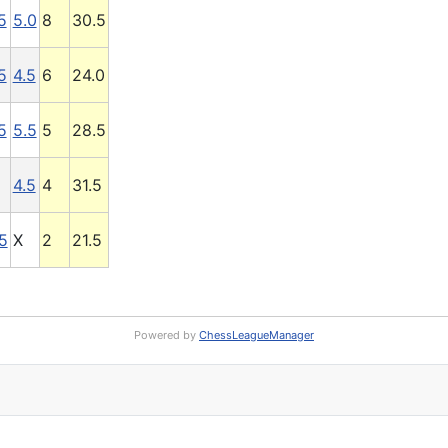
5
5.0
8
30.5
5
4.5
6
24.0
5
5.5
5
28.5
4.5
4
31.5
5
X
2
21.5
Powered by
ChessLeagueManager