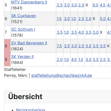
MTV Dannenberg II
5
2.5
3.0
3.0
2.0
X
6.0
4.5
4.
(1641)
SK Cuxhaven
6
1.5
3.0
1.0
2.5
2.0
X
5.0
4.
(1521)
SC Sottrum I
7
3.5
1.0
3.5
4.0
3.5
3.0
X
4.
(1578)
SV Bad Bevensen II
8
7.5
3.5
3.0
2.5
3.5
3.5
3.5
X
(1624)
SK Verden II
9
2.0
1.0
4.5
1.5
3.0
3.5
2.5
3.
(1664)
Staffelleiter
Perrey, Marc |
staffelleitung@schachbezirk4.de
Übersicht
Bezirksoberliga