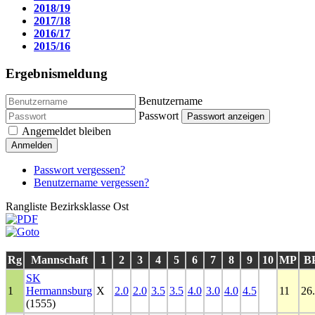
2018/19
2017/18
2016/17
2015/16
Ergebnismeldung
Benutzername
Passwort
Passwort anzeigen
Angemeldet bleiben
Anmelden
Passwort vergessen?
Benutzername vergessen?
Rangliste Bezirksklasse Ost
Rg
Mannschaft
1
2
3
4
5
6
7
8
9
10
MP
B
SK
1
Hermannsburg
X
2.0
2.0
3.5
3.5
4.0
3.0
4.0
4.5
11
26
(1555)