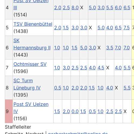
Post SV Uelzen
4
III
2.0
2.5
8.0
X
5.0
3.0
5.5
6.0
6.5
(1514)
TSV Bienenbüttel
5
2.0
1.5
3.0
3.0
X
5.0
4.0
6.5
7.5
(1438)
SK
6
Hermannsburg II
1.0
1.0
1.5
5.0
3.0
X
3.5
7.0
7.0
(1443)
Ochtmisser SV
7
1.0
3.0
2.5
2.5
4.0
4.5
X
4.0
5.5
(1596)
SC Turm
8
Lüneburg IV
0.5
1.0
2.0
2.0
1.5
1.0
4.0
X
5.5
(1395)
Post SV Uelzen
9
IV
1.5
2.0
0.0
1.5
0.5
1.0
2.5
2.5
X
(1156)
Staffelleiter