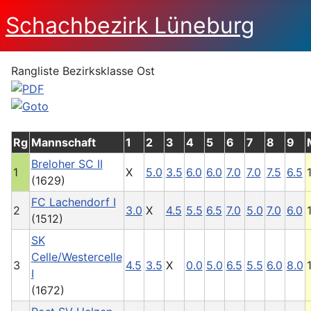
Schachbezirk Lüneburg
Rangliste Bezirksklasse Ost
Rg
Mannschaft
1
2
3
4
5
6
7
8
9
Breloher SC II
1
X
5.0
3.5
6.0
6.0
7.0
7.0
7.5
6.5
(1629)
FC Lachendorf I
2
3.0
X
4.5
5.5
6.5
7.0
5.0
7.0
6.0
(1512)
SK
Celle/Westercelle
3
4.5
3.5
X
0.0
5.0
6.5
5.5
6.0
8.0
I
(1672)