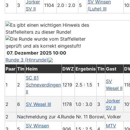
Jorker
SV Winsen
3
3
1104
2.0 : 2.0
5
10
SV II
(Luhe) III
07. Dezember 2025 10:00
Runde 3 (Hinrunde)
Paar
Tln
Heim
DWZ
Ergebnis
Tln
Gast
D
SC 81
SV
1
2
Schneverdingen
1219
2.5 : 1.5
1
11
Wesel II
II
Jorker
2
6
SV Wesel III
1178
1.0 : 3.0
3
10
SV II
2
Nachmeldung zur 4.Runde Nr. 11 Borowi, Volker
SV Winsen
MTV
3
5
906
1.5 : 2.5
4
10