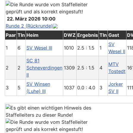
22. März 2026 10:00
Runde 2 (Rückrunde)
Paar
Tln
Heim
DWZ
Ergebnis
Tln
Gast
D
SV
1
6
SV Wesel III
1010
2.5 : 1.5
1
11
Wesel II
SC 81
MTV
2
2
Schneverdingen
1309
2.5 : 1.5
4
16
Tostedt
II
SV Winsen
Jorker
3
5
1037
0.0 : 4.0
3
11
(Luhe) III
SV II