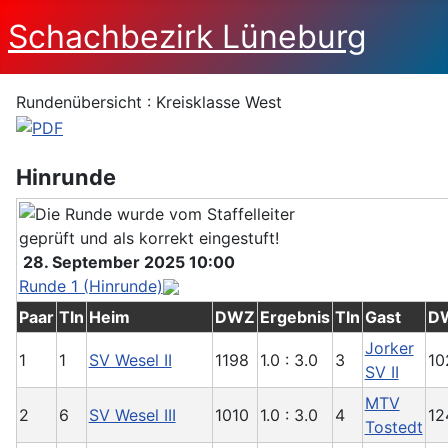
Schachbezirk Lüneburg
Rundenübersicht : Kreisklasse West
Hinrunde
28. September 2025 10:00
Runde 1 (Hinrunde)
Paar
Tln
Heim
DWZ
Ergebnis
Tln
Gast
D
Jorker
1
1
SV Wesel II
1198
1.0 : 3.0
3
10
SV II
MTV
2
6
SV Wesel III
1010
1.0 : 3.0
4
12
Tostedt