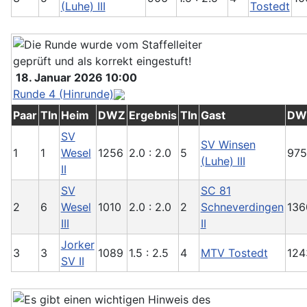
(Luhe) III
Tostedt
18. Januar 2026 10:00
Runde 4 (Hinrunde)
Paar
Tln
Heim
DWZ
Ergebnis
Tln
Gast
DW
SV
SV Winsen
1
1
Wesel
1256
2.0 : 2.0
5
975
(Luhe) III
II
SV
SC 81
2
6
Wesel
1010
2.0 : 2.0
2
Schneverdingen
136
III
II
Jorker
3
3
1089
1.5 : 2.5
4
MTV Tostedt
124
SV II