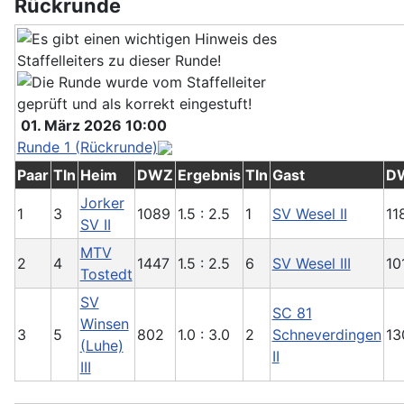
Rückrunde
01. März 2026 10:00
Runde 1 (Rückrunde)
Paar
Tln
Heim
DWZ
Ergebnis
Tln
Gast
D
Jorker
1
3
1089
1.5 : 2.5
1
SV Wesel II
11
SV II
MTV
2
4
1447
1.5 : 2.5
6
SV Wesel III
10
Tostedt
SV
SC 81
Winsen
3
5
802
1.0 : 3.0
2
Schneverdingen
13
(Luhe)
II
III