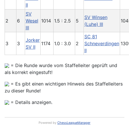
II
SV
SV Winsen
2
6
Wesel
1014
1.5 : 2.5
5
104
(Luhe) III
III
SC 81
Jorker
3
3
1174
1.0 : 3.0
2
Schneverdingen
130
SV II
II
= Die Runde wurde vom Staffelleiter geprüft und
als korrekt eingestuft!
= Es gibt einen wichtigen Hinweis des Staffelleiters
zu dieser Runde!
= Details anzeigen.
Powered by
ChessLeagueManager