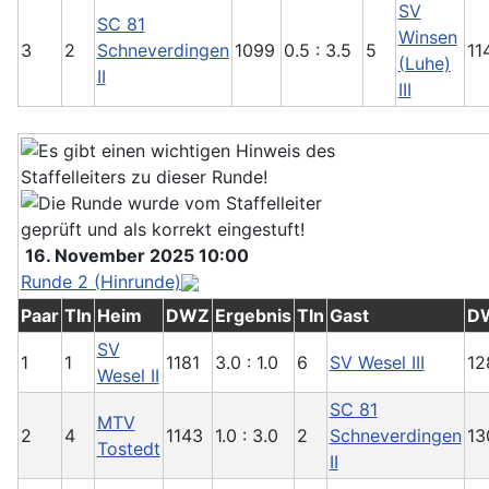
SV
SC 81
Winsen
3
2
Schneverdingen
1099
0.5 : 3.5
5
11
(Luhe)
II
III
16. November 2025 10:00
Runde 2 (Hinrunde)
Paar
Tln
Heim
DWZ
Ergebnis
Tln
Gast
D
SV
1
1
1181
3.0 : 1.0
6
SV Wesel III
12
Wesel II
SC 81
MTV
2
4
1143
1.0 : 3.0
2
Schneverdingen
13
Tostedt
II