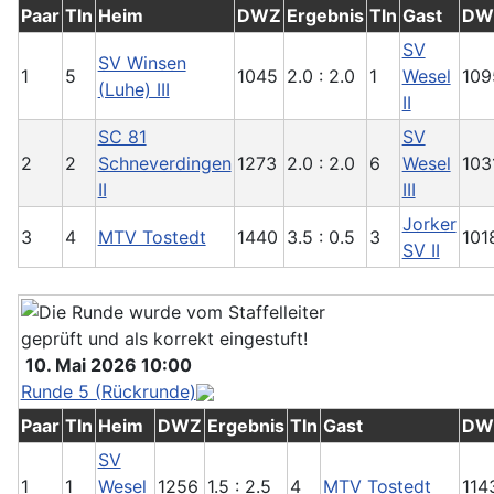
Paar
Tln
Heim
DWZ
Ergebnis
Tln
Gast
DW
SV
SV Winsen
1
5
1045
2.0 : 2.0
1
Wesel
109
(Luhe) III
II
SC 81
SV
2
2
Schneverdingen
1273
2.0 : 2.0
6
Wesel
103
II
III
Jorker
3
4
MTV Tostedt
1440
3.5 : 0.5
3
101
SV II
10. Mai 2026 10:00
Runde 5 (Rückrunde)
Paar
Tln
Heim
DWZ
Ergebnis
Tln
Gast
DW
SV
1
1
Wesel
1256
1.5 : 2.5
4
MTV Tostedt
114