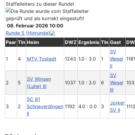
08. Februar 2026 10:00
Runde 5 (Hinrunde)
Paar
Tln
Heim
DWZ
Ergebnis
Tln
Gast
DW
SV
1
4
MTV Tostedt
1243
1.0 : 3.0
1
Wesel
118
II
SV
SV Winsen
2
5
1037
1.0 : 3.0
6
Wesel
103
(Luhe) III
III
SC 81
Jorker
3
2
Schneverdingen
1192
4.0 : 0.0
3
111
SV II
II