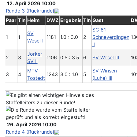
12. April 2026 10:00
Runde 3 (Rückrunde)
Paar
Tln
Heim
DWZ
Ergebnis
Tln
Gast
D
SC 81
SV
1
1
1181
1.0 : 3.0
2
Schneverdingen
13
Wesel II
II
Jorker
2
3
1106
0.5 : 3.5
6
SV Wesel III
10
SV II
MTV
SV Winsen
3
4
1243
3.0 : 1.0
5
10
Tostedt
(Luhe) III
26. April 2026 10:00
Runde 4 (Rückrunde)