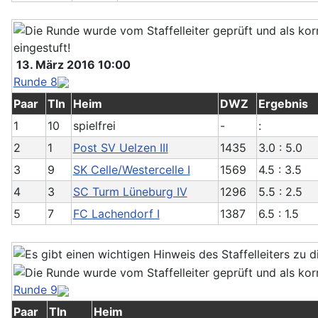
13. März 2016 10:00
Runde 8
Paar
Tln
Heim
DWZ
Ergebnis
1
10
spielfrei
-
:
2
1
Post SV Uelzen III
1435
3.0 : 5.0
3
9
SK Celle/Westercelle I
1569
4.5 : 3.5
4
3
SC Turm Lüneburg IV
1296
5.5 : 2.5
5
7
FC Lachendorf I
1387
6.5 : 1.5
Runde 9
Paar
Tln
Heim