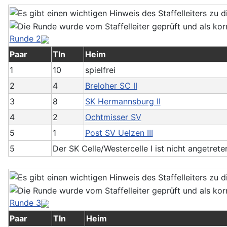
Runde 2
Paar
Tln
Heim
1
10
spielfrei
2
4
Breloher SC II
3
8
SK Hermannsburg II
4
2
Ochtmisser SV
5
1
Post SV Uelzen III
5
Der SK Celle/Westercelle I ist nicht angetrete
Runde 3
Paar
Tln
Heim