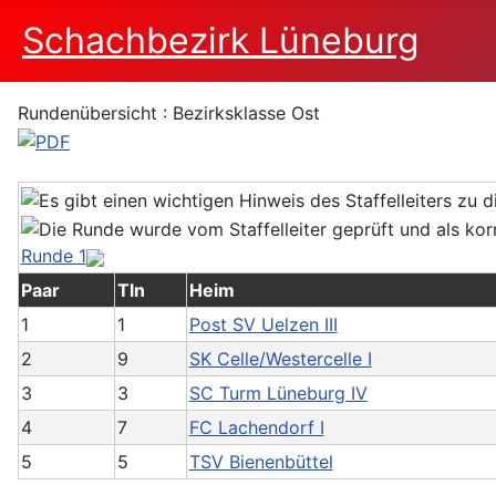
Schachbezirk Lüneburg
Rundenübersicht : Bezirksklasse Ost
Runde 1
Paar
Tln
Heim
1
1
Post SV Uelzen III
2
9
SK Celle/Westercelle I
3
3
SC Turm Lüneburg IV
4
7
FC Lachendorf I
5
5
TSV Bienenbüttel