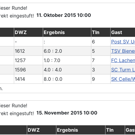
11. Oktober 2015 10:00
DWZ
Ergebnis
Tln
Gast
-
:
6
Post SV U
1612
6.0 : 2.0
5
TSV Biene
1257
1.0 : 7.0
7
FC Lachen
1596
4.0 : 4.0
3
SC Turm L
1414
8.0 : 0.0
9
SK Celle/W
n.
15. November 2015 10:00
DWZ
Ergebnis
Tln
Gas