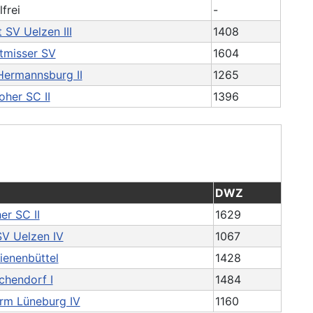
lfrei
-
 SV Uelzen III
1408
tmisser SV
1604
Hermannsburg II
1265
oher SC II
1396
DWZ
er SC II
1629
SV Uelzen IV
1067
ienenbüttel
1428
chendorf I
1484
rm Lüneburg IV
1160