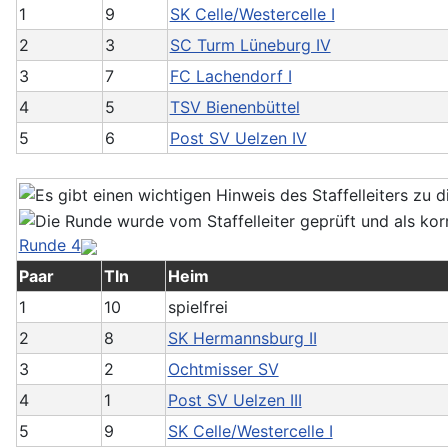
1
9
SK Celle/Westercelle I
2
3
SC Turm Lüneburg IV
3
7
FC Lachendorf I
4
5
TSV Bienenbüttel
5
6
Post SV Uelzen IV
Runde 4
Paar
Tln
Heim
1
10
spielfrei
2
8
SK Hermannsburg II
3
2
Ochtmisser SV
4
1
Post SV Uelzen III
5
9
SK Celle/Westercelle I