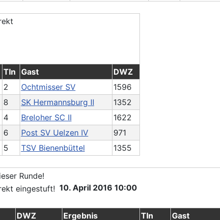
Tln
Gast
DWZ
2
Ochtmisser SV
1596
8
SK Hermannsburg II
1352
4
Breloher SC II
1622
6
Post SV Uelzen IV
971
5
TSV Bienenbüttel
1355
10. April 2016 10:00
DWZ
Ergebnis
Tln
Gast