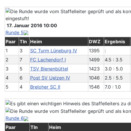
17. Januar 2016 10:00
Runde 5
Paar
Tln
Heim
DWZ
Ergebnis
1
3
SC Turm Lüneburg IV
1395
:
2
7
FC Lachendorf I
1499
4.5 : 3.5
3
5
TSV Bienenbüttel
1423
3.0 : 5.0
4
6
Post SV Uelzen IV
1046
2.5 : 5.5
5
4
Breloher SC II
1546
7.0 : 1.0
Runde 6
Paar
Tln
Heim