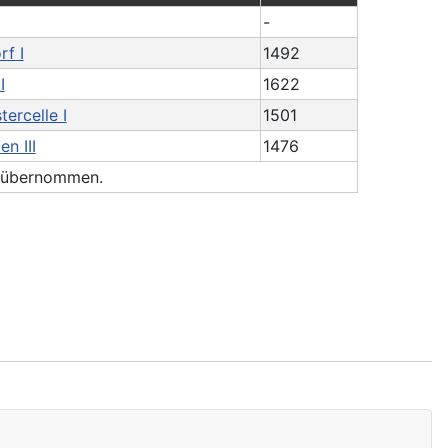
-
f I
1492
I
1622
ercelle I
1501
n III
1476
n übernommen.