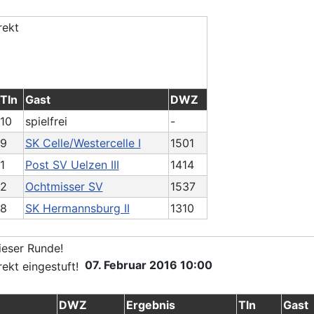
Tln
Gast
DWZ
10
spielfrei
-
9
SK Celle/Westercelle I
1501
1
Post SV Uelzen III
1414
2
Ochtmisser SV
1537
8
SK Hermannsburg II
1310
07. Februar 2016 10:00
DWZ
Ergebnis
Tln
Gast