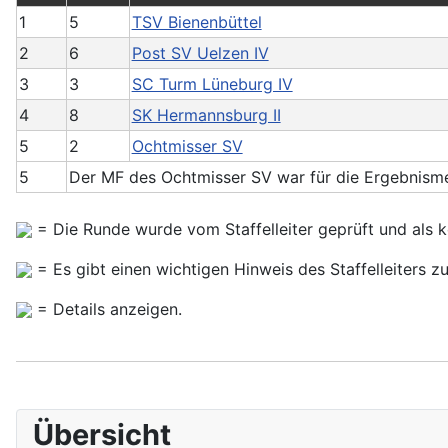
1
5
TSV Bienenbüttel
2
6
Post SV Uelzen IV
3
3
SC Turm Lüneburg IV
4
8
SK Hermannsburg II
5
2
Ochtmisser SV
5
Der MF des Ochtmisser SV war für die Ergebnism
= Die Runde wurde vom Staffelleiter geprüft und als ko
= Es gibt einen wichtigen Hinweis des Staffelleiters z
= Details anzeigen.
Übersicht