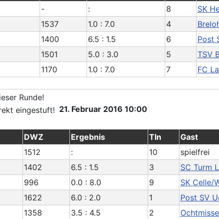
-
:
8
SK He
1537
1.0 : 7.0
4
Breloh
1400
6.5 : 1.5
6
Post 
1501
5.0 : 3.0
5
TSV B
1170
1.0 : 7.0
7
FC La
21. Februar 2016 10:00
DWZ
Ergebnis
Tln
Gast
1512
:
10
spielfrei
1402
6.5 : 1.5
3
SC Turm L
996
0.0 : 8.0
9
SK Celle/W
1622
6.0 : 2.0
1
Post SV Ue
1358
3.5 : 4.5
2
Ochtmisse