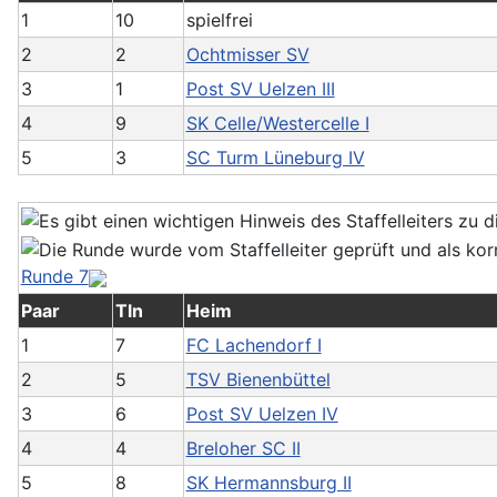
1
10
spielfrei
2
2
Ochtmisser SV
3
1
Post SV Uelzen III
4
9
SK Celle/Westercelle I
5
3
SC Turm Lüneburg IV
Runde 7
Paar
Tln
Heim
1
7
FC Lachendorf I
2
5
TSV Bienenbüttel
3
6
Post SV Uelzen IV
4
4
Breloher SC II
5
8
SK Hermannsburg II