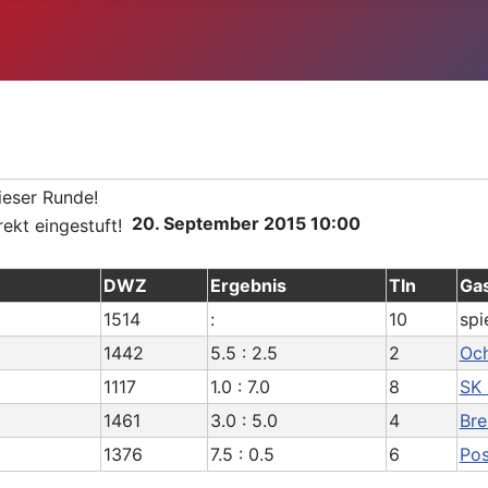
20. September 2015 10:00
DWZ
Ergebnis
Tln
Ga
1514
:
10
spi
1442
5.5 : 2.5
2
Och
1117
1.0 : 7.0
8
SK 
1461
3.0 : 5.0
4
Bre
1376
7.5 : 0.5
6
Pos