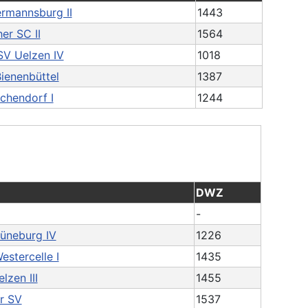
rmannsburg II
1443
er SC II
1564
SV Uelzen IV
1018
ienenbüttel
1387
chendorf I
1244
DWZ
-
üneburg IV
1226
estercelle I
1435
lzen III
1455
r SV
1537