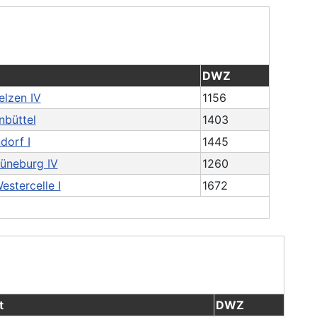
DWZ
elzen IV
1156
nbüttel
1403
dorf I
1445
üneburg IV
1260
estercelle I
1672
t
DWZ