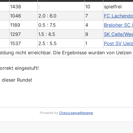
1438
:
10
spielfrei
1046
2.0 : 6.0
7
FC Lachendor
1189
0.5 : 7.5
4
Breloher SC I
1297
1.5 : 6.5
9
SK Celle/West
1537
2.5 : 5.5
1
Post SV Uelze
eldung nicht erreichbar. Die Ergebnisse wurden von Uelze
rrekt eingestuft!
u dieser Runde!
Powered by
ChessLeagueManager