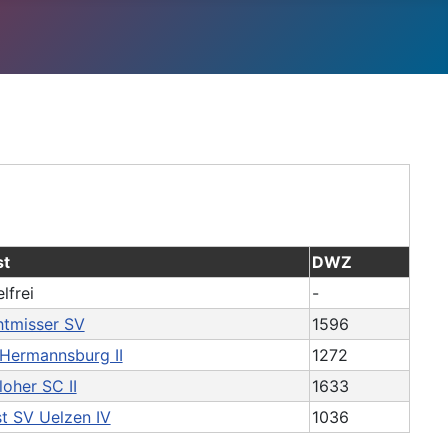
st
DWZ
elfrei
-
tmisser SV
1596
Hermannsburg II
1272
loher SC II
1633
t SV Uelzen IV
1036