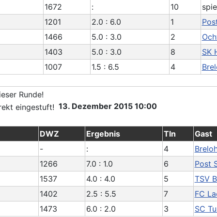
1672
:
10
spie
1201
2.0 : 6.0
1
Post
1466
5.0 : 3.0
2
Och
1403
5.0 : 3.0
8
SK 
1007
1.5 : 6.5
4
Brel
13. Dezember 2015 10:00
DWZ
Ergebnis
Tln
Gast
-
:
4
Breloh
1266
7.0 : 1.0
6
Post 
1537
4.0 : 4.0
5
TSV B
1402
2.5 : 5.5
7
FC La
1473
6.0 : 2.0
3
SC Tu