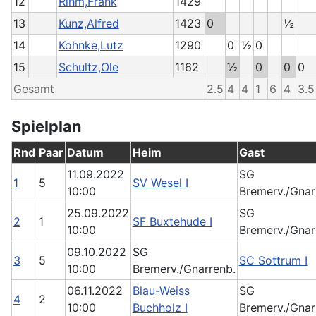
12
Rihm,Frank
1429
13
Kunz,Alfred
1423
0
½
14
Kohnke,Lutz
1290
0
½
0
15
Schultz,Ole
1162
½
0
0
0
Gesamt
2.5
4
4
1
6
4
3.5
Spielplan
Rnd
Paar
Datum
Heim
Gast
11.09.2022
SG
1
5
SV Wesel I
10:00
Bremerv./Gnar
25.09.2022
SG
2
1
SF Buxtehude I
10:00
Bremerv./Gnar
09.10.2022
SG
3
5
SC Sottrum I
10:00
Bremerv./Gnarrenb.
06.11.2022
Blau-Weiss
SG
4
2
10:00
Buchholz I
Bremerv./Gnar