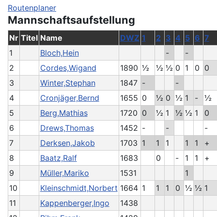
Routenplaner
Mannschaftsaufstellung
Nr
Titel
Name
DWZ
1
2
3
4
5
6
7
1
Bloch,Hein
-
-
2
Cordes,Wigand
1890
½
½
½
0
1
0
0
3
Winter,Stephan
1847
-
-
4
Cronjäger,Bernd
1655
0
½
0
½
1
-
½
5
Berg,Mathias
1720
0
½
1
½
½
1
0
6
Drews,Thomas
1452
-
-
-
7
Derksen,Jakob
1703
1
1
1
1
1
+
8
Baatz,Ralf
1683
0
-
1
1
+
9
Müller,Mariko
1531
1
10
Kleinschmidt,Norbert
1664
1
1
1
0
½
½
1
11
Kappenberger,Ingo
1438