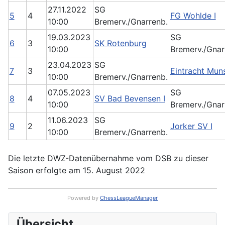
27.11.2022
SG
5
4
FG Wohlde I
10:00
Bremerv./Gnarrenb.
19.03.2023
SG
6
3
SK Rotenburg
10:00
Bremerv./Gnar
23.04.2023
SG
7
3
Eintracht Muns
10:00
Bremerv./Gnarrenb.
07.05.2023
SG
8
4
SV Bad Bevensen I
10:00
Bremerv./Gnar
11.06.2023
SG
9
2
Jorker SV I
10:00
Bremerv./Gnarrenb.
Die letzte DWZ-Datenübernahme vom DSB zu dieser
Saison erfolgte am 15. August 2022
Powered by
ChessLeagueManager
Übersicht