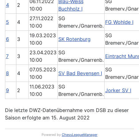
06.11.2022
Blau-Weiss
SG
4
2
10:00
Buchholz I
Bremerv./Gnar
27.11.2022
SG
5
4
FG Wohlde I
10:00
Bremerv./Gnarrenb.
19.03.2023
SG
6
3
SK Rotenburg
10:00
Bremerv./Gnar
23.04.2023
SG
7
3
Eintracht Muns
10:00
Bremerv./Gnarrenb.
07.05.2023
SG
8
4
SV Bad Bevensen I
10:00
Bremerv./Gnar
11.06.2023
SG
9
2
Jorker SV I
10:00
Bremerv./Gnarrenb.
Die letzte DWZ-Datenübernahme vom DSB zu dieser
Saison erfolgte am 15. August 2022
Powered by
ChessLeagueManager