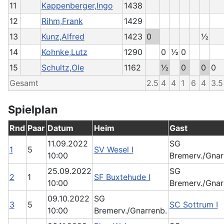
11
Kappenberger,Ingo
1438
12
Rihm,Frank
1429
13
Kunz,Alfred
1423
0
½
14
Kohnke,Lutz
1290
0
½
0
15
Schultz,Ole
1162
½
0
0
0
Gesamt
2.5
4
4
1
6
4
3.5
Spielplan
Rnd
Paar
Datum
Heim
Gast
11.09.2022
SG
1
5
SV Wesel I
10:00
Bremerv./Gnar
25.09.2022
SG
2
1
SF Buxtehude I
10:00
Bremerv./Gnar
09.10.2022
SG
3
5
SC Sottrum I
10:00
Bremerv./Gnarrenb.