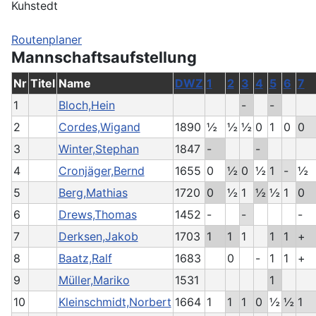
Kuhstedt
Routenplaner
Mannschaftsaufstellung
Nr
Titel
Name
DWZ
1
2
3
4
5
6
7
1
Bloch,Hein
-
-
2
Cordes,Wigand
1890
½
½
½
0
1
0
0
3
Winter,Stephan
1847
-
-
4
Cronjäger,Bernd
1655
0
½
0
½
1
-
½
5
Berg,Mathias
1720
0
½
1
½
½
1
0
6
Drews,Thomas
1452
-
-
-
7
Derksen,Jakob
1703
1
1
1
1
1
+
8
Baatz,Ralf
1683
0
-
1
1
+
9
Müller,Mariko
1531
1
10
Kleinschmidt,Norbert
1664
1
1
1
0
½
½
1